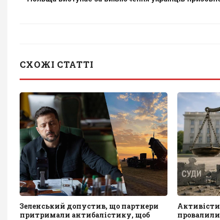
СХОЖІ СТАТТІ
Зеленський допустив, що партнери
Активісти
притримали антибалістику, щоб
провалили