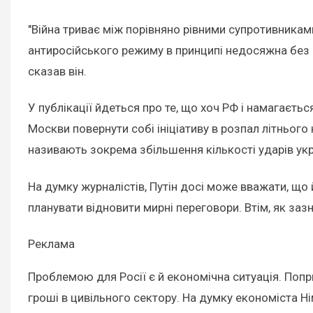
"Війна триває між порівняно рівними супротивниками
антиросійського режиму в принципі недосяжна без по
сказав він.
У публікації йдеться про те, що хоч РФ і намагаєть
Москви повернути собі ініціативу в розпал літньог
називають зокрема збільшення кількості ударів укр
На думку журналістів, Путін досі може вважати, що 
планувати відновити мирні переговори. Втім, як за
Реклама
Проблемою для Росії є й економічна ситуація. Попри
гроші в цивільного сектору. На думку економіста Н