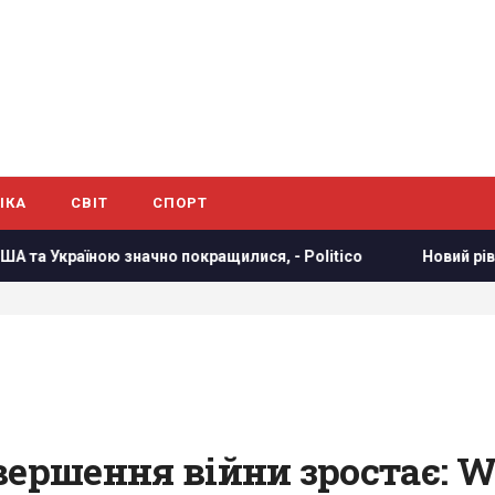
ІКА
СВІТ
СПОРТ
ною значно покращилися, - Politico
Новий рівень ескалаці
вершення війни зростає: 