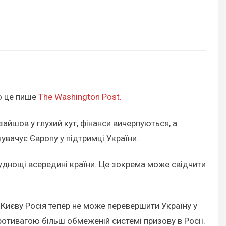
ро це пише
The Washington Post.
зайшов у глухий кут, фінанси вичерпуються, а
увачує Європу у підтримці України.
уднощі всередині країни. Це зокрема може свідчити
 Києву Росія тепер не може перевершити Україну у
ротивагою більш обмеженій системі призову в Росії.