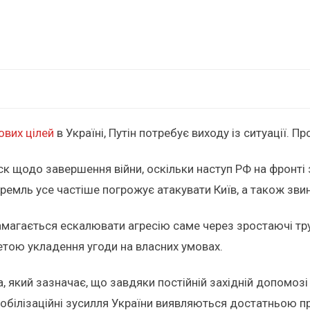
ових цілей
в Україні, Путін потребує виходу із ситуації. П
ск щодо завершення війни, оскільки наступ РФ на фронті 
ремль усе частіше погрожує атакувати Київ, а також звин
амагається ескалювати агресію саме через зростаючі тр
етою укладення угоди на власних умовах.
 який зазначає, що завдяки постійній західній допомозі
 мобілізаційні зусилля України виявляються достатньою п