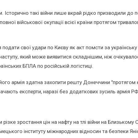
. Історично такі війни лише вкрай рідко призводили до по
вної військової окупації всієї країни протягом тривалог
ся подати свої удари по Києву як акт помсти за українсь
о наступу, який може виявитися складнішим, ніж очікувал
аїнських БПЛА по російській логістиці.
його армія здатна захопити решту Донеччини "протягом кі
значають експерти, наразі без додаткових зусиль армія Р
 різке зростання цін на нафту на тлі війни на Близькому
імецького інституту міжнародних відносин та безпеки Ян