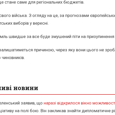
 це стане саме для регіональних бюджетів.
свого війська. З огляду на це, за прогнозами європейсь
ських виборів у вересні.
мль швидше за все буде змушений піти на призупинення в
і залишатиметься причиною, через яку вони цього не зроб
з чиновників.
ливі новини
еленський заявив, що
наразі відкрилося вікно можливост
іціативу на полі бою. Він закликав знайти дипломатичне р