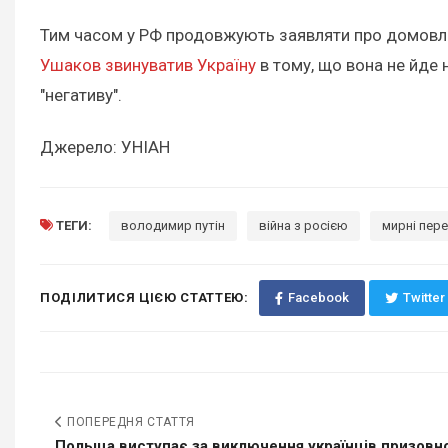
Тим часом у РФ продовжують заявляти про домовлено
Ушаков звинуватив Україну
в тому, що вона не йде 
"негативу".
Джерело: УНІАН
ТЕГИ:
володимир путін
війна з росією
мирні пере
ПОДІЛИТИСЯ ЦІЄЮ СТАТТЕЮ:
Facebook
Twitter
ПОПЕРЕДНЯ СТАТТЯ
Польща виступає за виключення українців призовног