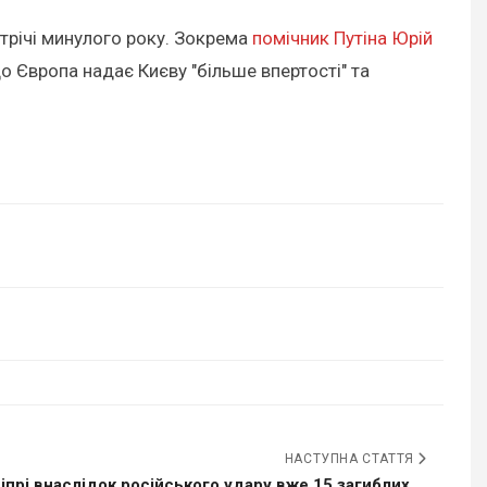
трічі минулого року. Зокрема
помічник Путіна Юрій
що Європа надає Києву "більше впертості" та
НАСТУПНА СТАТТЯ
іпрі внаслідок російського удару вже 15 загиблих,...