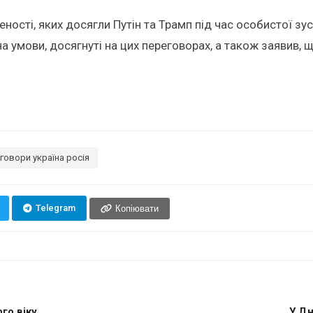
сті, яких досягли Путін та Трамп під час особистої зус
на умови, досягнуті на цих переговорах, а також заявив, 
говори україна росія
Telegram
Копіювати
о віку...
У Дн