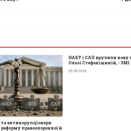
НАБУ і САП вручили нову 
Ользі Стефанішиній, - ЗМІ
05.08.2026
 та антикорупціонери
 реформу правоохоронної й