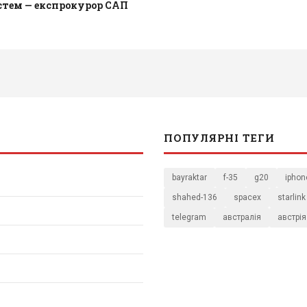
стем — експрокурор САП
ПОПУЛЯРНІ ТЕГИ
bayraktar
f-35
g20
iphon
shahed-136
spacex
starlink
telegram
австралія
австрія