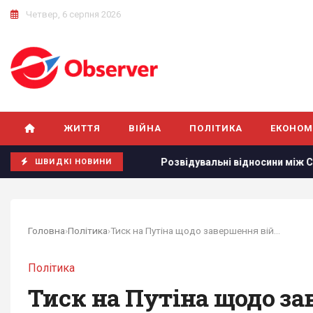
Четвер, 6 серпня 2026
ЖИТТЯ
ВІЙНА
ПОЛІТИКА
ЕКОНОМ
ян, - Sky News
Розвідувальні відносини між США та Украї
ШВИДКІ НОВИНИ
Головна
›
Політика
›
Тиск на Путіна щодо завершення війни зростає:...
Політика
Тиск на Путіна щодо за