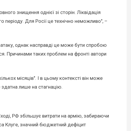
вного знищення однієї зі сторін. Ліквідація
о періоду. Для Росії це технічно неможливо", –
ку атаку, однак насправді це може бути спробою
ося. Причинами таких проблем на фронті автори
лькох місяців". І в цьому контексті він може
Ф здатна лише на стагнацію.
 Сході, РФ збільшує витрати на армію, забираючи
іса Клуге, значний бюджетний дефіцит