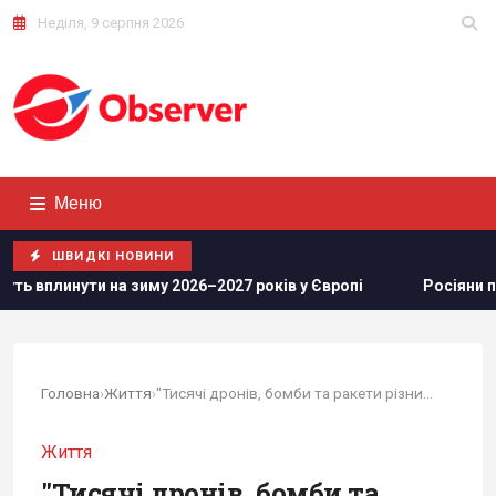
Неділя, 9 серпня 2026
Меню
ШВИДКІ НОВИНИ
у 2026–2027 років у Європі
Росіяни просунулися у Часово
Головна
›
Життя
›
"Тисячі дронів, бомби та ракети різних типів":...
Життя
"Тисячі дронів, бомби та