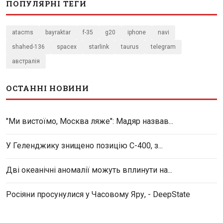
ПОПУЛЯРНІ ТЕГИ
atacms
bayraktar
f-35
g20
iphone
navi
shahed-136
spacex
starlink
taurus
telegram
австралія
ОСТАННІ НОВИНИ
"Ми вистоїмо, Москва ляже": Мадяр назвав...
У Геленджику знищено позицію С-400, з...
Дві океанічні аномалії можуть вплинути на...
Росіяни просунулися у Часовому Яру, - DeepState