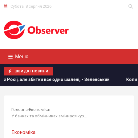
Субота, 8 серпня 2026
Меню
ШВИДКІ НОВИНИ
 збитки все одно шалені, - Зеленський
Коли Україна почне 
Головна
›
Економіка
›
У банках та обмінниках змінився курс валют:...
Економіка