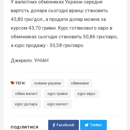
У валютних обмінниках України середня
вартість долара сьогодні вранці становить
43,80 грн/дол., а продати долар можна за
курсом 43,70 гривні. Курс готівкового євро в
обмінниках сьогодні становить 50,86 грн/євро,
а курс продажу - 50,58 грн/євро.
Джерело: УНІАН
ТЕГИ:
новини україни
обмінники
обмін валют
курс гривні
курс євро
курс долара
курс валют
Facebook
Twitter
ПОДІЛИТИСЯ