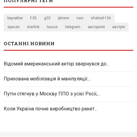
ПОПУЛЯРНІ ТЕГИ
bayraktar
f-35
g20
iphone
navi
shahed-136
spacex
starlink
taurus
telegram
австралія
австрія
ОСТАННІ НОВИНИ
Відомий американський актор звернувся до...
Прихована мобілізація й маніпуляції:...
Путін стягнув у Москву ППО з усієї Росії,...
Коли Україна почне виробництво ракет...