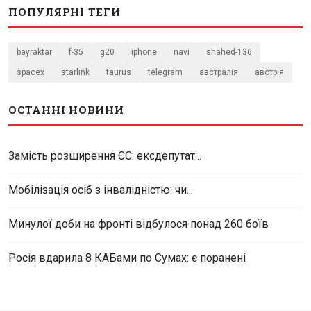
ПОПУЛЯРНІ ТЕГИ
bayraktar
f-35
g20
iphone
navi
shahed-136
spacex
starlink
taurus
telegram
австралія
австрія
ОСТАННІ НОВИНИ
Замість розширення ЄС: ексдепутат...
Мобілізація осіб з інвалідністю: чи...
Минулої доби на фронті відбулося понад 260 боїв
Росія вдарила 8 КАБами по Сумах: є поранені