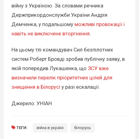
війну з Україною. За словами речника
Держприкордонслужби України Андрія
Демченка, у подальшому
можливі провокації і
навіть не виключене вторгнення
.
На цьому тлі командувач Сил безпілотних
систем Роберт Бровді зробив публічну заяву, в
якій попередив Лукашенка, що
ЗСУ вже
визначили перелік пріоритетних цілей для
знищення в Білорусі
у разі ескалації.
Джерело: УНІАН
ТЕГИ:
війна в україні
білорусь