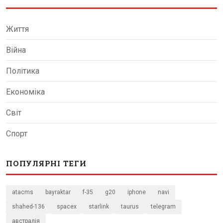
Життя
Війна
Політика
Економіка
Світ
Спорт
ПОПУЛЯРНІ ТЕГИ
atacms
bayraktar
f-35
g20
iphone
navi
shahed-136
spacex
starlink
taurus
telegram
австралія