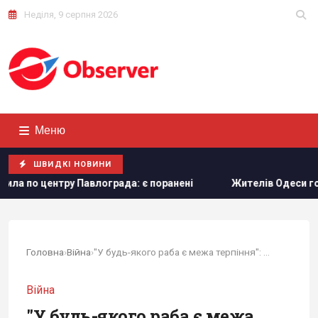
Неділя, 9 серпня 2026
Меню
ШВИДКІ НОВИНИ
лограда: є поранені
Жителів Одеси готують до захисту м
Головна
›
Війна
›
"У будь-якого раба є межа терпіння": Флеш...
Війна
"У будь-якого раба є межа