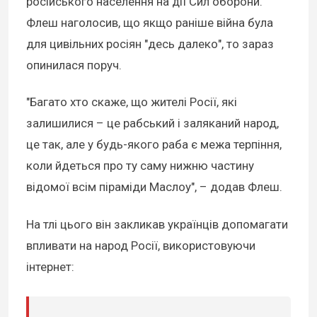
російського населення на дії Сил оборони.
Флеш наголосив, що якщо раніше війна була
для цивільних росіян "десь далеко", то зараз
опинилася поруч.
"Багато хто скаже, що жителі Росії, які
залишилися – це рабський і заляканий народ,
це так, але у будь-якого раба є межа терпіння,
коли йдеться про ту саму нижню частину
відомої всім піраміди Маслоу", – додав Флеш.
На тлі цього він закликав українців допомагати
впливати на народ Росії, використовуючи
інтернет: