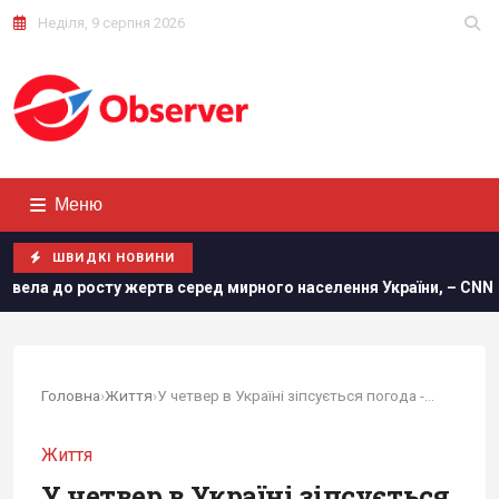
Неділя, 9 серпня 2026
Меню
ШВИДКІ НОВИНИ
серед мирного населення України, – CNN
Удосконалені "Ге
Головна
›
Життя
›
У четвер в Україні зіпсується погода -...
Життя
У четвер в Україні зіпсується