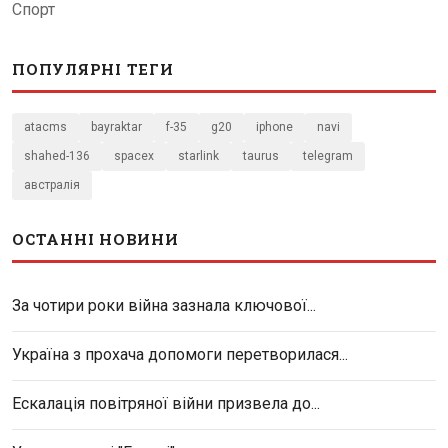
Спорт
ПОПУЛЯРНІ ТЕГИ
atacms
bayraktar
f-35
g20
iphone
navi
shahed-136
spacex
starlink
taurus
telegram
австралія
ОСТАННІ НОВИНИ
За чотири роки війна зазнала ключової...
Україна з прохача допомоги перетворилася...
Ескалація повітряної війни призвела до...