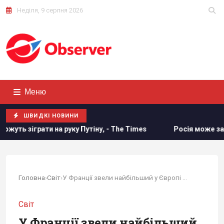
Неділя, 9 серпня 2026
Меню
ШВИДКІ НОВИНИ
на руку Путіну, - The Times
Росія може застосувати ядерн
Головна
›
Світ
›
У Франції звели найбільший у Європі житловий...
Світ
У Франції звели найбільший