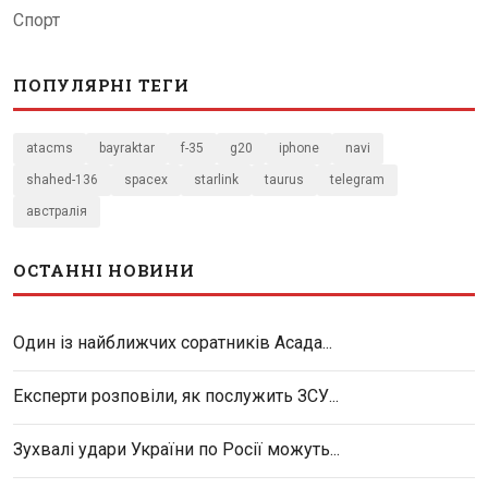
Спорт
ПОПУЛЯРНІ ТЕГИ
atacms
bayraktar
f-35
g20
iphone
navi
shahed-136
spacex
starlink
taurus
telegram
австралія
ОСТАННІ НОВИНИ
Один із найближчих соратників Асада...
Експерти розповіли, як послужить ЗСУ...
Зухвалі удари України по Росії можуть...