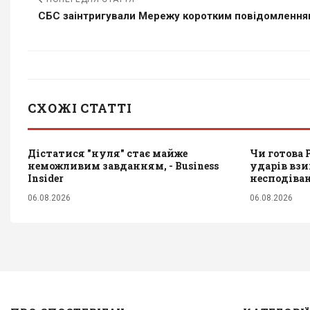
СБС заінтригували Мережу коротким повідомленням
СХОЖІ СТАТТІ
Дістатися "нуля" стає майже
Чи готова 
неможливим завданням, - Business
ударів взи
Insider
несподіва
06.08.2026
06.08.2026