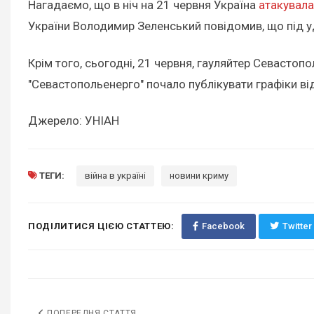
Нагадаємо, що в ніч на 21 червня Україна
атакувала
України Володимир Зеленський повідомив, що під уд
Крім того, сьогодні, 21 червня, гауляйтер Севасто
"Севастопольенерго" почало публікувати графіки ві
Джерело: УНІАН
ТЕГИ:
війна в україні
новини криму
ПОДІЛИТИСЯ ЦІЄЮ СТАТТЕЮ:
Facebook
Twitter
ПОПЕРЕДНЯ СТАТТЯ