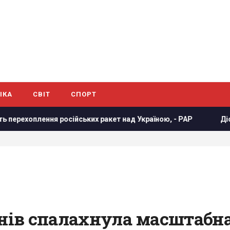
ІКА
СВІТ
СПОРТ
ійських ракет над Україною, - PAP
Дістатися "нуля" ста
онів спалахнула масштабна