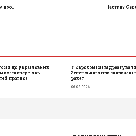
 про...
Частину Євро
Росія до українських
У Єврокомісії відреагували
мку: експерт дав
Зеленського про скороченн
ний прогноз
ракет
06.08.2026