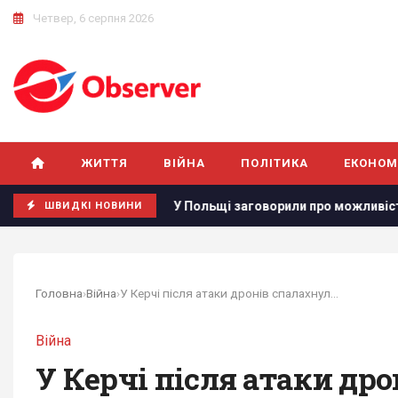
Четвер, 6 серпня 2026
ЖИТТЯ
ВІЙНА
ПОЛІТИКА
ЕКОНОМ
ть
У Польщі заговорили про можливість перехоплення рос
ШВИДКІ НОВИНИ
Головна
›
Війна
›
У Керчі після атаки дронів спалахнула...
Війна
У Керчі після атаки др