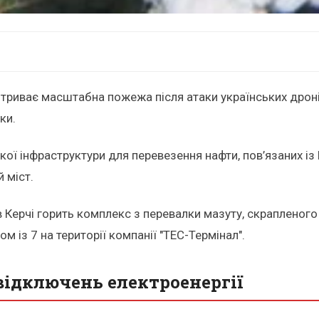
триває масштабна пожежа після атаки українських дроні
ки.
ої інфраструктури для перевезення нафти, пов’язаних із
 міст.
 в Керчі горить комплекс з перевалки мазуту, скрапленого 
м із 7 на території компанії "ТЕС-Термінал".
відключень електроенергії