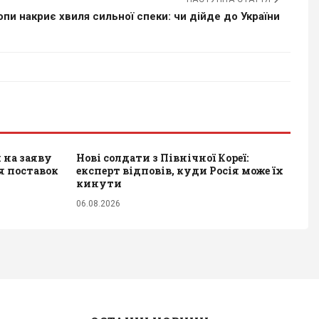
пи накриє хвиля сильної спеки: чи дійде до України
 на заяву
Нові солдати з Північної Кореї:
я поставок
експерт відповів, куди Росія може їх
кинути
06.08.2026