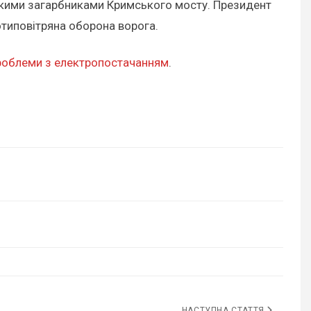
кими загарбниками Кримського мосту. Президент
отиповітряна оборона ворога.
роблеми з електропостачанням
.
НАСТУПНА СТАТТЯ