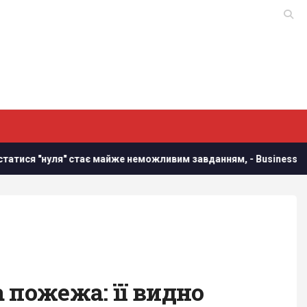
є майже неможливим завданням, - Business Insider
У Укр
 пожежа: її видно