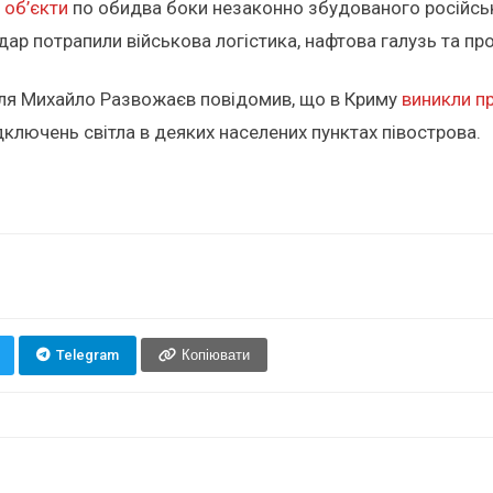
 об’єкти
по обидва боки незаконно збудованого російсь
ар потрапили військова логістика, нафтова галузь та пр
поля Михайло Развожаєв повідомив, що в Криму
виникли п
дключень світла в деяких населених пунктах півострова.
Telegram
Копіювати