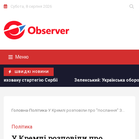
Субота, 8 серпня 2026
Меню
ШВИДКІ НОВИНИ
Зеленський: Українська оборонка може збільшити виробни
Головна
›
Політика
›
У Кремлі розповіли про "послання" Зеленського,...
Політика
У Кремлі розповіли про