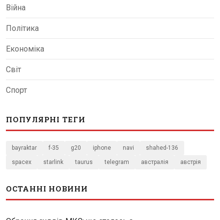
Війна
Політика
Економіка
Світ
Спорт
ПОПУЛЯРНІ ТЕГИ
bayraktar
f-35
g20
iphone
navi
shahed-136
spacex
starlink
taurus
telegram
австралія
австрія
ОСТАННІ НОВИНИ