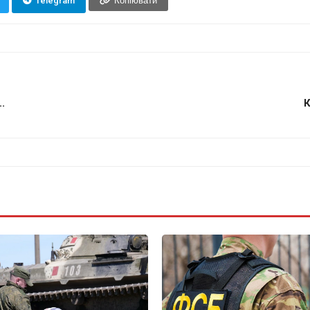
Telegram
Копіювати
.
К