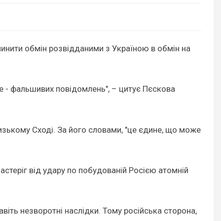
инити обмін розвідданими з Україною в обмін на
ше - фальшивих повідомлень", – цитує Пєскова
зькому Сході. За його словами, "це єдине, що може
астеріг від удару по побудованій Росією атомній
віть незворотні наслідки. Тому російська сторона,