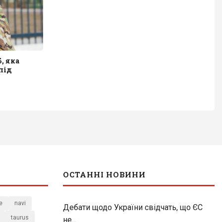
, яка
під
ОСТАННІ НОВИНИ
e
navi
Дебати щодо України свідчать, що ЄС
taurus
не...