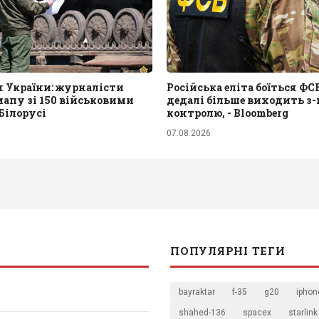
я України: журналісти
Російська еліта боїться ФСБ
апу зі 150 військовими
дедалі більше виходить з-
 Білорусі
контролю, - Bloomberg
07.08.2026
ПОПУЛЯРНІ ТЕГИ
bayraktar
f-35
g20
iphon
shahed-136
spacex
starlink