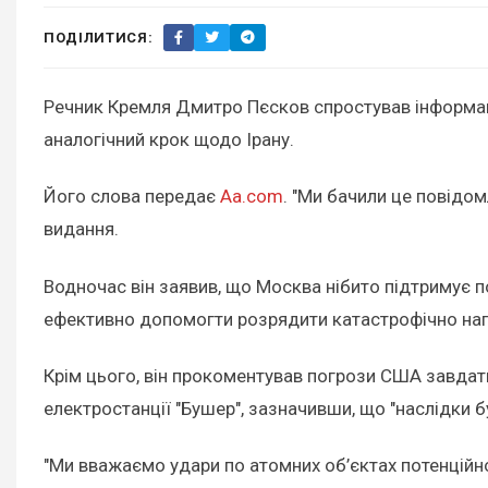
ПОДІЛИТИСЯ:
Речник Кремля Дмитро Пєсков спростував інформац
аналогічний крок щодо Ірану.
Його слова передає
Aa.com
. "Ми бачили це повідо
видання.
Водночас він заявив, що Москва нібито підтримує п
ефективно допомогти розрядити катастрофічно напру
Крім цього, він прокоментував погрози США завдати
електростанції "Бушер", зазначивши, що "наслідки б
"Ми вважаємо удари по атомних об’єктах потенційно