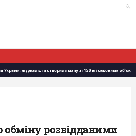
алісти створили мапу зі 150 військовими обʼєктам в Білорусі
о обміну розвідданими