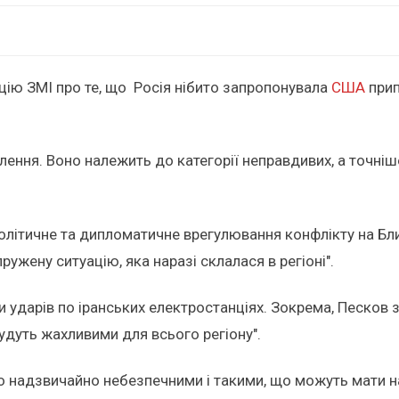
ію ЗМІ про те, що Росія нібито запропонувала
США
прип
млення. Воно належить до категорії неправдивих, а точні
олітичне та дипломатичне врегулювання конфлікту на Бли
жену ситуацію, яка наразі склалася в регіоні".
 ударів по іранських електростанціях. Зокрема, Песков з
удуть жахливими для всього регіону".
 надзвичайно небезпечними і такими, що можуть мати на