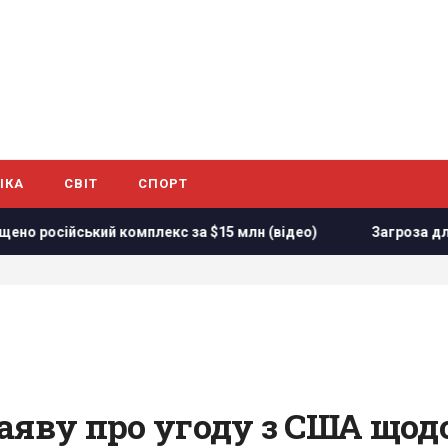
ІКА
СВІТ
СПОРТ
й комплекс за $15 млн (відео)
Загроза для України: журн
аяву про угоду з США щод