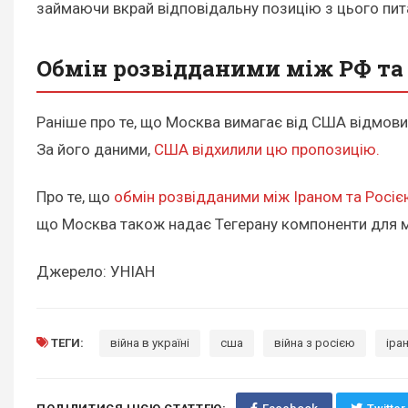
займаючи вкрай відповідальну позицію з цього пит
Обмін розвідданими між РФ та
Раніше про те, що Москва вимагає від США відмовити
За його даними,
США відхилили цю пропозицію.
Про те, що
обмін розвідданими між Іраном та Росі
що Москва також надає Тегерану компоненти для мод
Джерело: УНІАН
ТЕГИ:
війна в україні
сша
війна з росією
іра