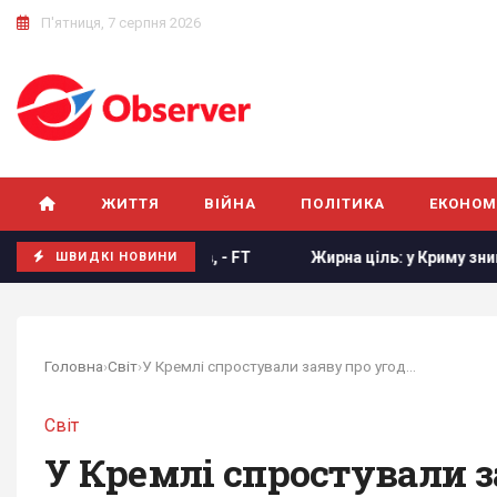
П'ятниця, 7 серпня 2026
ЖИТТЯ
ВІЙНА
ПОЛІТИКА
ЕКОНОМ
вих членів, - FT
Жирна ціль: у Криму знищено російськи
ШВИДКІ НОВИНИ
Головна
›
Світ
›
У Кремлі спростували заяву про угоду з США...
Світ
У Кремлі спростували з