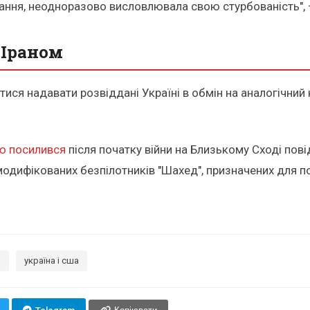
ання, неодноразово висловлювала свою стурбованість", 
 Іраном
ся надавати розвіддані Україні в обмін на аналогічний к
єю посилився
після початку війни на Близькому Сході пові
ифікованих безпілотників "Шахед", призначених для полі
н
україна і сша