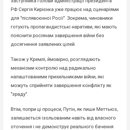
заступника голови адміністрації президента
РФ Сергія Кирієнка уже працює над сценаріями
для "післявоєнної Росії". Зокрема, чиновники
готують пропагандистські наративи, які мають
пояснити росіянам завершення війни без
досягнення заявлених цілей.
Також у Кремлі, ймовірно, розглядають
механізми контролю над радикально
налаштованими прихильниками війни, які
можуть сприйняти завершення конфлікту як
"зраду".
Втім, попри ці процеси, Путін, як пише Меттьюз,
залишається ізольованим навіть від власного
оточення і не демонструє реального бачення