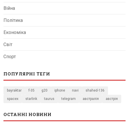
Війна
Політика
Економіка
Світ
Спорт
ПОПУЛЯРНІ ТЕГИ
bayraktar
f-35
g20
iphone
navi
shahed-136
spacex
starlink
taurus
telegram
австралія
австрія
ОСТАННІ НОВИНИ