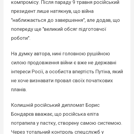
компромісу. Після параду 9 травня російський
президент лише натякнув, що війна
"наближається до завершення", але додав, що
попереду ще "великий обсяг підготовчої
роботи".
На думку автора, нині головною рушійною
силою продовження війни є вже не державні
інтереси Росії, а особиста впертість Путіна, який
не хоче визнавати провал своїх початкових
планів.
Колишній російський дипломат Борис
Бондарєв вважає, що російська еліта
потрапила у пастку, створену самою системою.
Через тотальний контроль спецслужб у