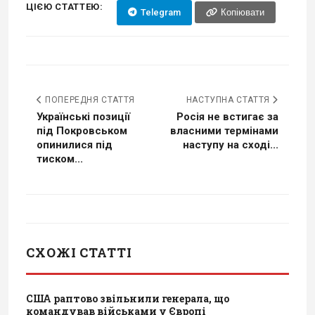
ЦІЄЮ СТАТТЕЮ:
Telegram
Копіювати
ПОПЕРЕДНЯ СТАТТЯ
НАСТУПНА СТАТТЯ
Українські позиції
Росія не встигає за
під Покровськом
власними термінами
опинилися під
наступу на сході...
тиском...
СХОЖІ СТАТТІ
США раптово звільнили генерала, що
командував військами у Європі