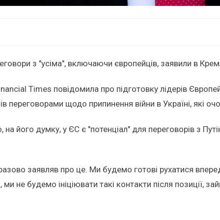
еговори з "усіма", включаючи європейців, заявили в Крем
Financial Times повідомила про підготовку лідерів Європ
ів переговорами щодо припинення війни в Україні, які 
 на його думку, у ЄС є "потенціал" для переговорів з П
оразово заявляв про це. Ми будемо готові рухатися впере
, ми не будемо ініціювати такі контакти після позиції, з