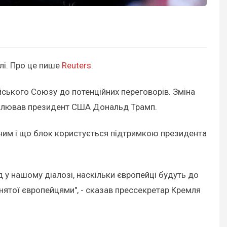
лі. Про це пише
Reuters
.
ейського Союзу до потенційних переговорів. Зміна
очолював президент США Дональд Трамп.
утіним і що блок користується підтримкою президента
д у нашому діалозі, наскільки європейці будуть до
айнятої європейцями", - сказав прессекретар Кремля