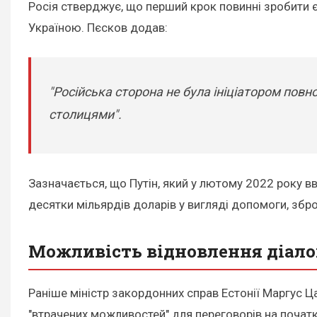
Росія стверджує, що перший крок повинні зробити є
Україною. Пєсков додав:
"Російська сторона не була ініціатором пов
столицями".
Зазначається, що Путін, який у лютому 2022 року вв
десятки мільярдів доларів у вигляді допомоги, збро
Можливість відновлення діалог
Раніше міністр закордонних справ Естонії Маргус 
"втрачених можливостей" для переговорів на початк