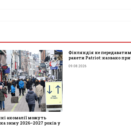
Фінляндія не передаватим
ракети Patriot: названо пр
09.08.2026
чні аномалії можуть
а зиму 2026–2027 років у