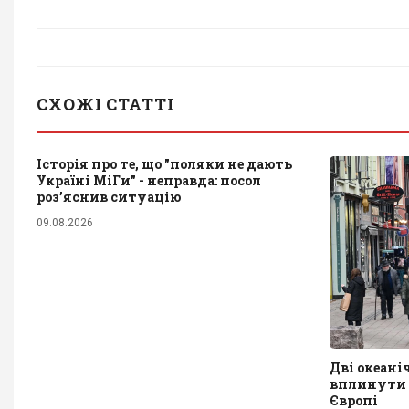
СХОЖІ СТАТТІ
Історія про те, що "поляки не дають
Україні МіГи" - неправда: посол
роз’яснив ситуацію
09.08.2026
Дві океані
вплинути н
Європі