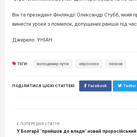
Він та президент Фінляндії Олександр Стубб, який п
винести уроки з помилок, допущених раніше під час 
Джерело: УНІАН
ТЕГИ:
володимир путін
євросоюз
пєсков
ПОДІЛИТИСЯ ЦІЄЮ СТАТТЕЮ:
Facebook
Twitter
ПОПЕРЕДНЯ СТАТТЯ
У Болгарії "прийшов до влади" новий проросійський