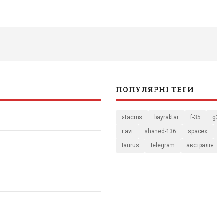
ПОПУЛЯРНІ ТЕГИ
atacms
bayraktar
f-35
g
navi
shahed-136
spacex
taurus
telegram
австралія