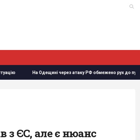
а Одещині через атаку РФ обмежено рух до пунктів пропуску з
 з ЄС, але є нюанс