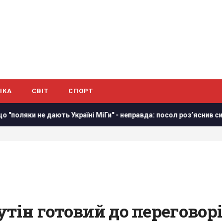
ІКА
СВІТ
СПОРТ
ають Україні МіГи" - неправда: посол роз’яснив ситуацію
Н
тін готовий до переговорів