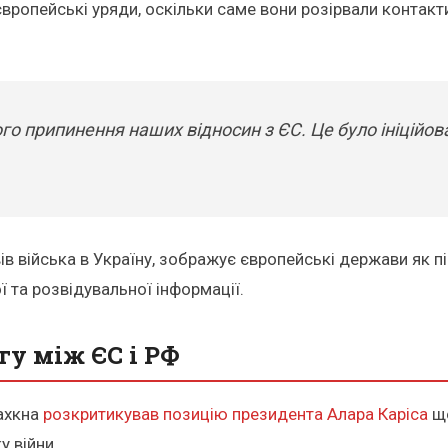
вропейські уряди, оскільки саме вони розірвали контакти
ного припинення наших відносин з ЄС. Це було ініці
ів війська в Україну, зображує європейські держави як п
ї та розвідувальної інформації.
у між ЄС і РФ
Цахкна
розкритикував позицію президента Алара Каріса
що
у війни.