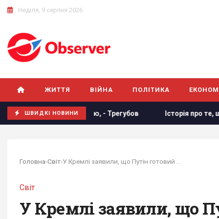
Неділя, 9 серпня 2026
ЖИТТЯ
ВІЙНА
ПОЛІТИКА
ЕКОНОМ
 з Україною, - Трегубов
Історія про те, що "поляки не д
ШВИДКІ НОВИНИ
Головна
›
Світ
›
У Кремлі заявили, що Путін готовий до...
Світ
У Кремлі заявили, що Пу