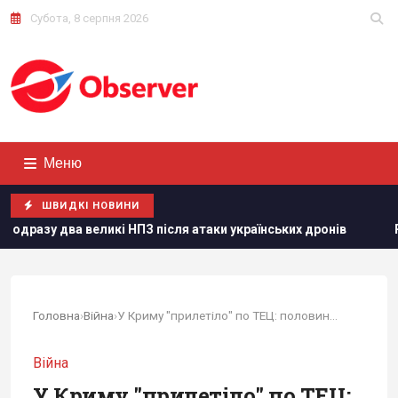
Субота, 8 серпня 2026
Меню
ШВИДКІ НОВИНИ
икі НПЗ після атаки українських дронів
Розвідка США пов’
Головна
›
Війна
›
У Криму "прилетіло" по ТЕЦ: половина...
Війна
У Криму "прилетіло" по ТЕЦ: