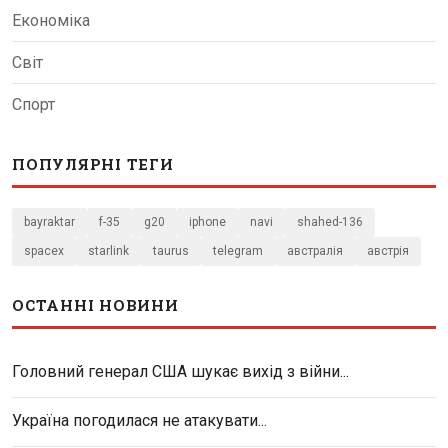
Економіка
Світ
Спорт
ПОПУЛЯРНІ ТЕГИ
bayraktar
f-35
g20
iphone
navi
shahed-136
spacex
starlink
taurus
telegram
австралія
австрія
ОСТАННІ НОВИНИ
Головний генерал США шукає вихід з війни...
Україна погодилася не атакувати...