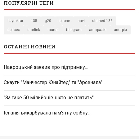
ПОПУЛЯРНІ ТЕГИ
bayraktar
f-35
g20
iphone
navi
shahed-136
spacex
starlink
taurus
telegram
австралія
австрія
ОСТАННІ НОВИНИ
Навроцький заявив про підтримку...
Скаути "Манчестер Юнайтед" та "Арсенала"...
"За таке 50 мільйонів ніхто не платить",...
Іспанія викарбувала пам'ятну срібну...