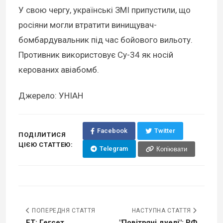
У свою чергу, українські ЗМІ припустили, що
росіяни могли втратити винищувач-
бомбардувальник під час бойового вильоту.
Противник використовує Су-34 як носій
керованих авіабомб.
Джерело: УНІАН
Facebook
Twitter
ПОДІЛИТИСЯ
ЦІЄЮ СТАТТЕЮ:
Telegram
Копіювати
ПОПЕРЕДНЯ СТАТТЯ
НАСТУПНА СТАТТЯ
FT: Гегсет
"Повітряні дуелі": РФ