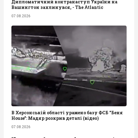
Дипломатичний контранаступ України на
Вашингтон захлинувся, - The Atlantic
07.08.2026
В Херсонській області уражено базу ФСБ "Беня
House": Мадяр розкрив деталі (відео)
07.08.2026