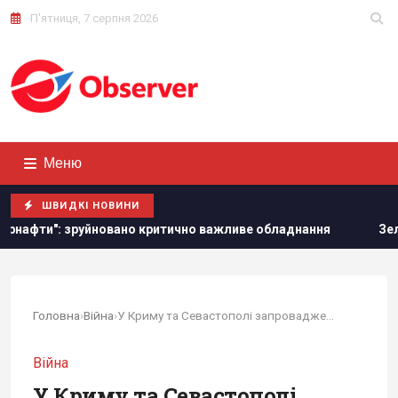
П'ятниця, 7 серпня 2026
Меню
ШВИДКІ НОВИНИ
овано критично важливе обладнання
Зеленський вперше по
Головна
›
Війна
›
У Криму та Севастополі запроваджено режим...
Війна
У Криму та Севастополі