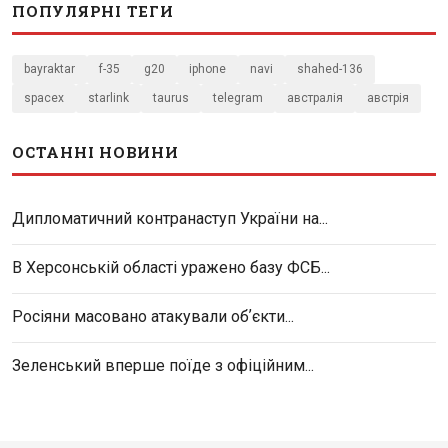
ПОПУЛЯРНІ ТЕГИ
bayraktar
f-35
g20
iphone
navi
shahed-136
spacex
starlink
taurus
telegram
австралія
австрія
ОСТАННІ НОВИНИ
Дипломатичний контранаступ України на...
В Херсонській області уражено базу ФСБ...
Росіяни масовано атакували обʼєкти...
Зеленський вперше поїде з офіційним...