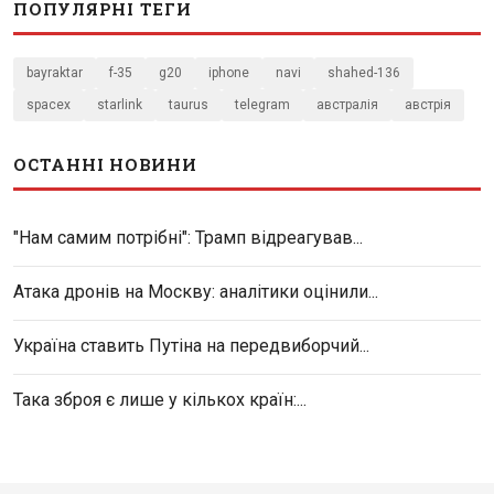
ПОПУЛЯРНІ ТЕГИ
bayraktar
f-35
g20
iphone
navi
shahed-136
spacex
starlink
taurus
telegram
австралія
австрія
ОСТАННІ НОВИНИ
"Нам самим потрібні": Трамп відреагував...
Атака дронів на Москву: аналітики оцінили...
Україна ставить Путіна на передвиборчий...
Така зброя є лише у кількох країн:...