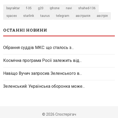
bayraktar
f-35
g20
iphone
navi
shahed-136
spacex
starlink
taurus
telegram
австралія
австрія
ОСТАННІ НОВИНИ
Обрання суддів МКС: що сталось з...
Космічна програма Росії залежить від...
Навіщо Вучич запросив Зеленського в...
Зеленський: Українська оборонка може...
© 2026 Спостерігач