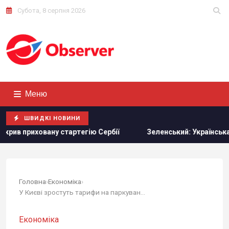
Субота, 8 серпня 2026
Меню
ШВИДКІ НОВИНИ
у стартегію Сербії
Зеленський: Українська оборонка мож
Головна
›
Економіка
›
У Києві зростуть тарифи на паркування: у КМДА...
Економіка