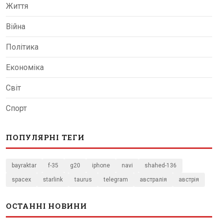
Життя
Війна
Політика
Економіка
Світ
Спорт
ПОПУЛЯРНІ ТЕГИ
bayraktar
f-35
g20
iphone
navi
shahed-136
spacex
starlink
taurus
telegram
австралія
австрія
ОСТАННІ НОВИНИ