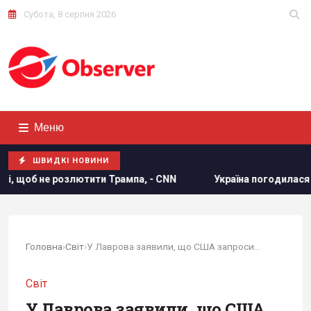
Субота, 8 серпня 2026
Меню
ШВИДКІ НОВИНИ
ити Трампа, - CNN
Україна погодилася не атакувати нерос
Головна
›
Світ
›
У Лаврова заявили, що США запросили Росію на саміт G20
Світ
У Лаврова заявили, що США