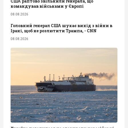
США раптово звільнили генерала, що
командував військами у Європі
08.08.2026
Головний генерал США шукає вихід з війни в
Ірані, щоб не розлютити Трампа, - CNN
08.08.2026