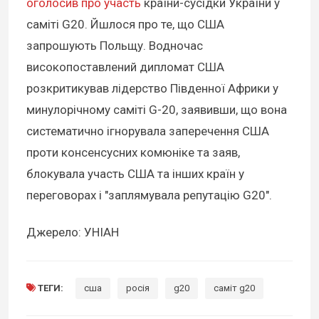
оголосив про участь
країни-сусідки України у
саміті G20. Йшлося про те, що США
запрошують Польщу. Водночас
високопоставлений дипломат США
розкритикував лідерство Південної Африки у
минулорічному саміті G-20, заявивши, що вона
систематично ігнорувала заперечення США
проти консенсусних комюніке та заяв,
блокувала участь США та інших країн у
переговорах і "заплямувала репутацію G20".
Джерело: УНІАН
ТЕГИ:
сша
росія
g20
саміт g20