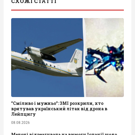
СХОЖІ СТАТТІ
"Сміливо і мужньо": ЗМІ розкрили, хто
врятував український літак від дрона в
Лейпцигу
08.08.2026
Мелоні відреагувала на вимогу Іспанії щодо