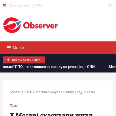
Субота, 8 серпня 2026
Меню
ШВИДКІ НОВИНИ
 залишаючи шансу на реакцію, - CNN
Мелоні відреагувала 
Головна
›
Світ
›
У Москві скасували живу ходу "Безсмертного полку"
Світ
У Москві скасували живу