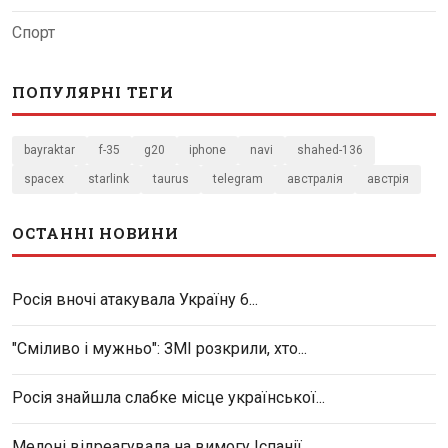
Спорт
ПОПУЛЯРНІ ТЕГИ
bayraktar
f-35
g20
iphone
navi
shahed-136
spacex
starlink
taurus
telegram
австралія
австрія
ОСТАННІ НОВИНИ
Росія вночі атакувала Україну 6...
"Сміливо і мужньо": ЗМІ розкрили, хто...
Росія знайшла слабке місце української...
Мелоні відреагувала на вимогу Іспанії...