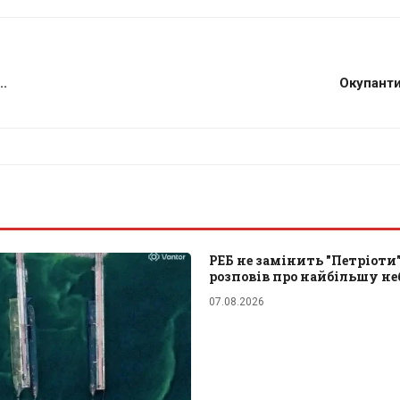
..
Окупанти
РЕБ не замінить "Петріоти
розповів про найбільшу не
07.08.2026