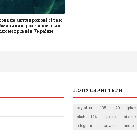
новила антидронові сітки
убмаринах, розташованих
кілометрів від України
ПОПУЛЯРНІ ТЕГИ
bayraktar
f-35
g20
iphon
shahed-136
spacex
starlink
telegram
австралія
австрія