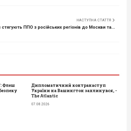
НАСТУПНА СТАТТЯ
 стягують ППО з російських регіонів до Москви та...
": Флеш
Дипломатичний контранаступ
безпеку
України на Вашингтон захлинувся, -
The Atlantic
07.08.2026