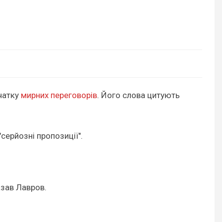
очатку
мирних переговорів
. Його слова цитують
серйозні пропозиції".
азав Лавров.