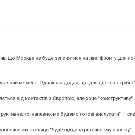
вив, що Москва не буде зупинятися на лінії фронту для п
ь-який момент. Однак він додав, що для цього потрібні "
ться від контактів з Європою, але хоче "конструктиву".
уктивне, то, напевно, ми будемо готові вислухати", – ск
європейських столиць "буде піддана ретельному аналізу".