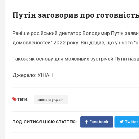
Путін заговорив про готовніст
Раніше російський диктатор Володимир Путін заяви
домовленостей" 2022 року. Він додав, що у нього "н
Також як основу для можливих зустрічей Путін назва
Джерело: УНІАН
ТЕГИ:
війна в україні
ПОДІЛИТИСЯ ЦІЄЮ СТАТТЕЮ:
Facebook
Twitter