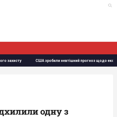
исту
США зробили невтішний прогноз щодо експорту укра
ідхилили одну з