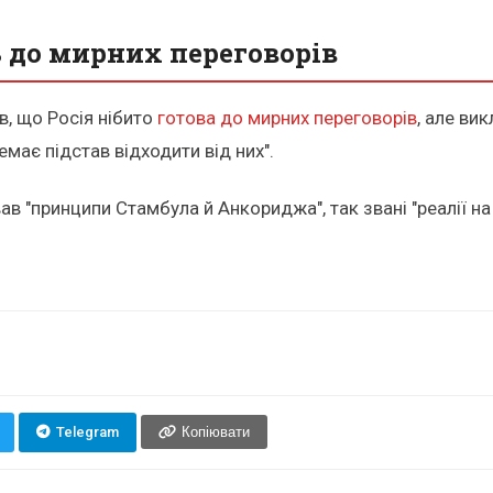
ь до мирних переговорів
в, що Росія нібито
готова до мирних переговорів
, але ви
емає підстав відходити від них".
в "принципи Стамбула й Анкориджа", так звані "реалії на
Telegram
Копіювати