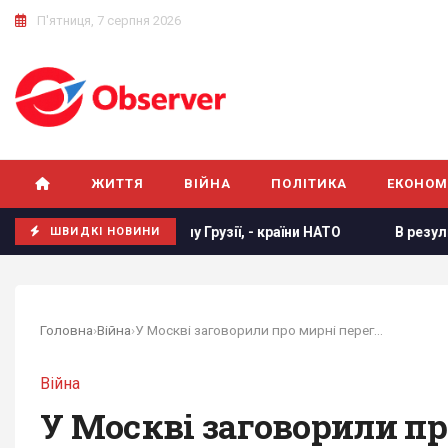
П'ятниця, 7 серпня 2026
ЖИТТЯ
ВІЙНА
ПОЛІТИКА
ЕКОНОМ
анексувати частину Грузії, - країни НАТО
В результаті ат
ШВИДКІ НОВИНИ
Головна
›
Війна
›
У Москві заговорили про мирні переговори, але...
Війна
У Москві заговорили пр