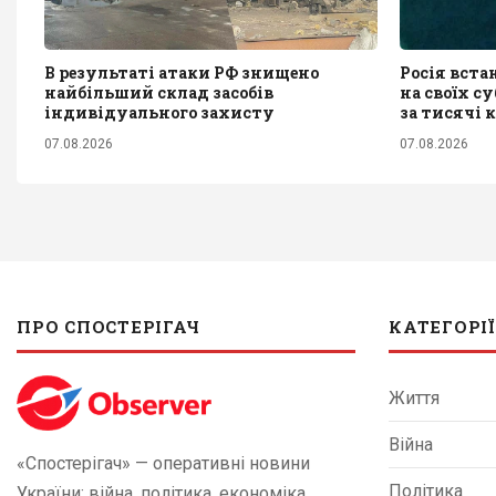
В результаті атаки РФ знищено
Росія вста
найбільший склад засобів
на своїх с
індивідуального захисту
за тисячі 
07.08.2026
07.08.2026
ПРО СПОСТЕРІГАЧ
КАТЕГОРІЇ
Життя
Війна
«Спостерігач» — оперативні новини
Політика
України: війна, політика, економіка,