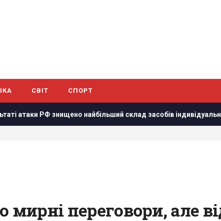
ІКА
СВІТ
СПОРТ
аки РФ знищено найбільший склад засобів індивідуального зах
о мирні переговори, але в