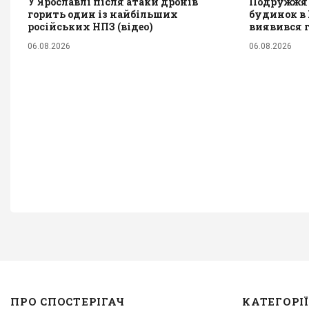
У Ярославлі після атаки дронів
Подружжя 
горить один із найбільших
будинок в І
російських НПЗ (відео)
виявився 
06.08.2026
06.08.2026
ПРО СПОСТЕРІГАЧ
КАТЕГОРІЇ