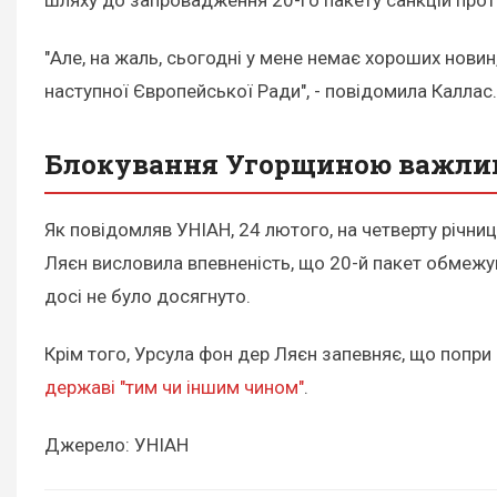
"Але, на жаль, сьогодні у мене немає хороших нови
наступної Європейської Ради", - повідомила Каллас
Блокування Угорщиною важлив
Як повідомляв УНІАН, 24 лютого, на четверту річн
Ляєн висловила впевненість, що 20-й пакет обмежу
досі не було досягнуто.
Крім того, Урсула фон дер Ляєн запевняє, що попри
державі "тим чи іншим чином"
.
Джерело: УНІАН