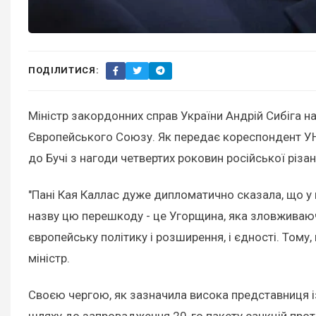
ПОДІЛИТИСЯ:
Міністр закордонних справ України Андрій Сибіга 
Європейського Союзу. Як передає кореспондент УНІАН
до Бучі з нагоди четвертих роковин російської різан
"Пані Кая Каллас дуже дипломатично сказала, що у н
назву цю перешкоду - це Угорщина, яка зловживаюч
європейську політику і розширення, і єдності. Том
міністр.
Своєю чергою, як зазначила висока представниця і
шляху до запровадження 20-го пакету санкцій проти