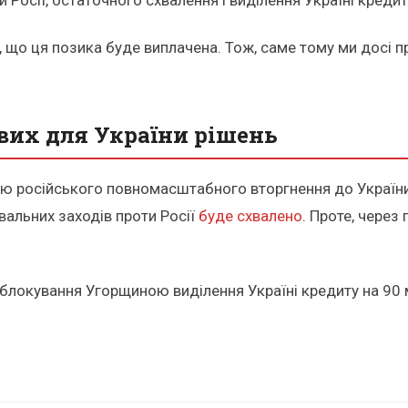
н, що ця позика буде виплачена. Тож, саме тому ми досі 
.
их для України рішень
ицю російського повномасштабного вторгнення до України
вальних заходів проти Росії
буде схвалено
. Проте, чере
 блокування Угорщиною виділення Україні кредиту на 90 