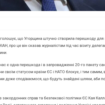
наголошує, що Угорщина штучно створила перешкоду для 
, про це він сказав журналістам під час візиту делегаці
ини.
ас є одна перешкода і в запровадженні 20-го пакету санк
и своїм статусом країни ЄС і НАТО блокує, і тим самим,
у, ми дуже сподіваємося, що будуть знайдені шляхи, аби 
з закордонних справ та безпекової політики ЄС Кая Калл
 Росії, остаточного схвалення і виділення Україні креди