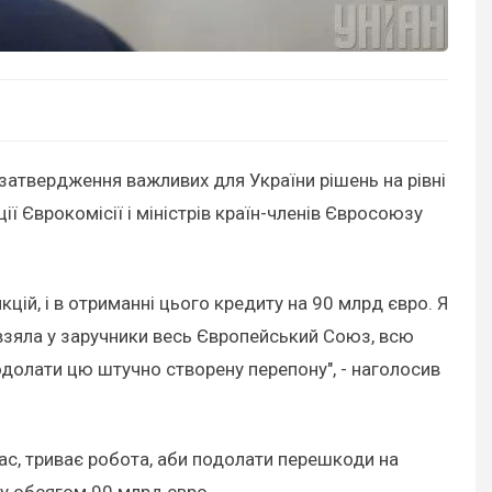
затвердження важливих для України рішень на рівні
ї Єврокомісії і міністрів країн-членів Євросоюзу
цій, і в отриманні цього кредиту на 90 млрд євро. Я
 взяла у заручники весь Європейський Союз, всю
подолати цю штучно створену перепону", - наголосив
ас, триває робота, аби подолати перешкоди на
ту обсягом 90 млрд євро.