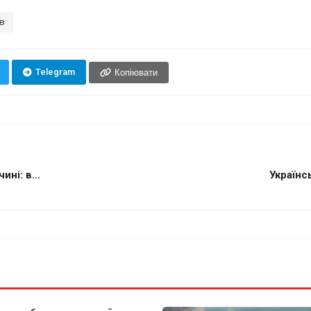
ів
Telegram
Копіювати
ні: в...
Українс