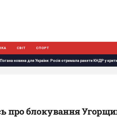
ІКА
СВІТ
СПОРТ
ля України: Росія отримала ракети КНДР у критичний момент, -
сь про блокування Угорщ