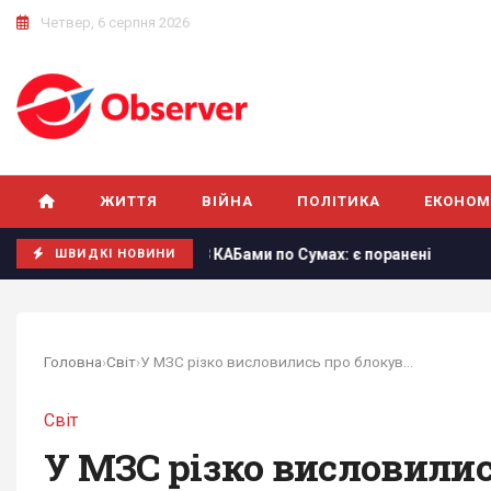
Четвер, 6 серпня 2026
ЖИТТЯ
ВІЙНА
ПОЛІТИКА
ЕКОНОМ
я вдарила 8 КАБами по Сумах: є поранені
Погана новина д
ШВИДКІ НОВИНИ
Головна
›
Світ
›
У МЗС різко висловились про блокування...
Світ
У МЗС різко висловили