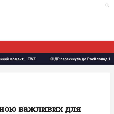
 TWZ
КНДР перекинула до Росії понад 100 ракет: в ISW по
иною важливих для