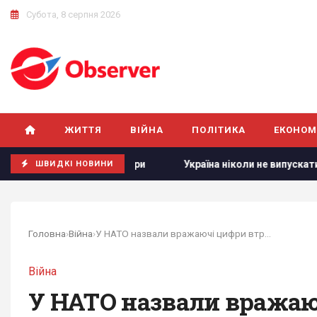
Субота, 8 серпня 2026
ЖИТТЯ
ВІЙНА
ПОЛІТИКА
ЕКОНОМ
 серпня, - монітори
Україна ніколи не випускатиме ракет
ШВИДКІ НОВИНИ
Головна
›
Війна
›
У НАТО назвали вражаючі цифри втрат Росії у...
Війна
У НАТО назвали вражаюч