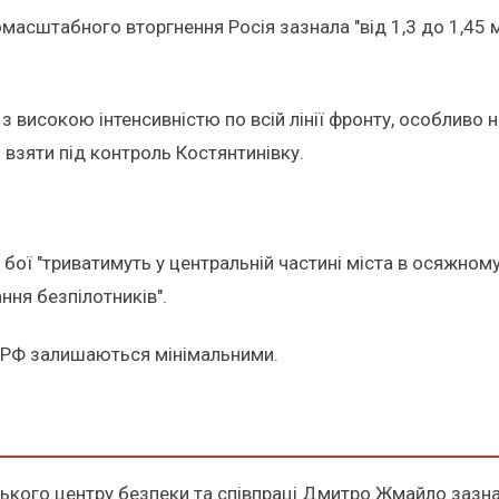
сштабного вторгнення Росія зазнала "від 1,3 до 1,45 мі
з високою інтенсивністю по всій лінії фронту, особливо 
взяти під контроль Костянтинівку.
 бої "триватимуть у центральній частині міста в осяжном
ння безпілотників".
я РФ залишаються мінімальними.
ського центру безпеки та співпраці Дмитро Жмайло зазн