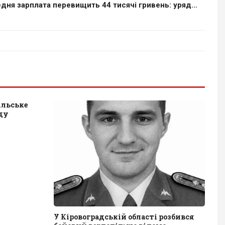
дня зарплата перевищить 44 тисячі гривень: уряд...
ільське
ду
У Кіровоградській області розбився