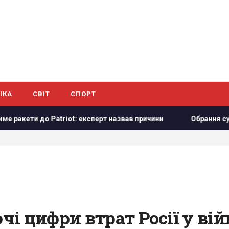
ІКА
СВІТ
СПОРТ
и до Patriot: експерт назвав причини
Обрання суддів МКС:
і цифри втрат Росії у вій