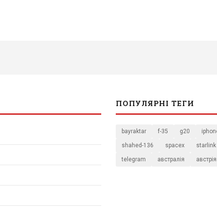
ПОПУЛЯРНІ ТЕГИ
bayraktar
f-35
g20
iphon
shahed-136
spacex
starlink
telegram
австралія
австрія