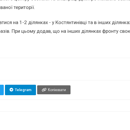
аної території.
ися на 1-2 ділянках - у Костянтинівці та в інших ділянк
разів. При цьому додав, що на інших ділянках фронту свою
Telegram
Копіювати