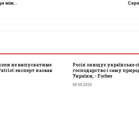
и між...
Сере
іколи не випускатиме
Росія знищує українське с
atriot: експерт назвав
господарство і саму приро
України, - Forbes
08.08.2026