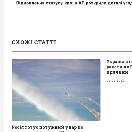
Відновлення статусу-кво: в AP розкрили деталі угод
СХОЖІ СТАТТІ
Україна н
ракети до P
причини
08.08.2026
Росія готує потужний удар по