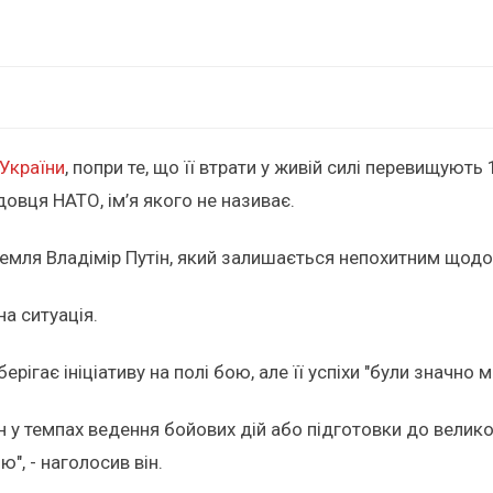
 України
, попри те, що її втрати у живій силі перевищують
овця НАТО, ім’я якого не називає.
емля Владімір Путін, який залишається непохитним щодо св
а ситуація.
рігає ініціативу на полі бою, але її успіхи "були значно
ін у темпах ведення бойових дій або підготовки до вели
", - наголосив він.