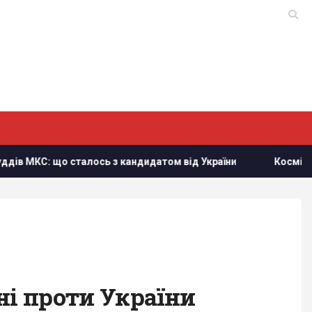
 що сталось з кандидатом від України
Космічна програм
ні проти України