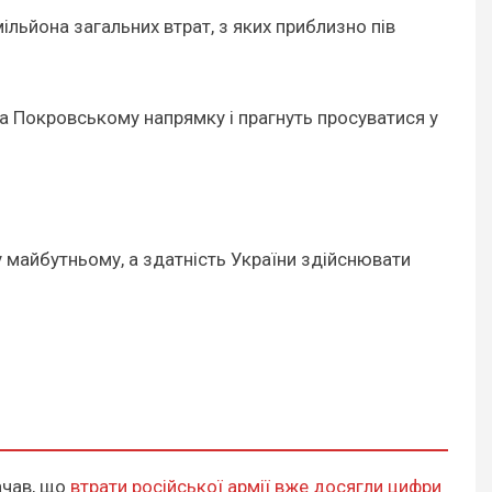
льйона загальних втрат, з яких приблизно пів
на Покровському напрямку і прагнуть просуватися у
у майбутньому, а здатність України здійснювати
ачав, що
втрати російської армії вже досягли цифри