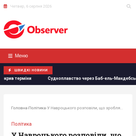
Четвер, 6 серпня 2026
Меню
ШВИДКІ НОВИНИ
іни
Судноплавство через Баб-ель-Мандебську протоку м
Головна
›
Політика
›
У Навроцького розповіли, що зроблять з...
Політика
У Навроцького розповіли, що