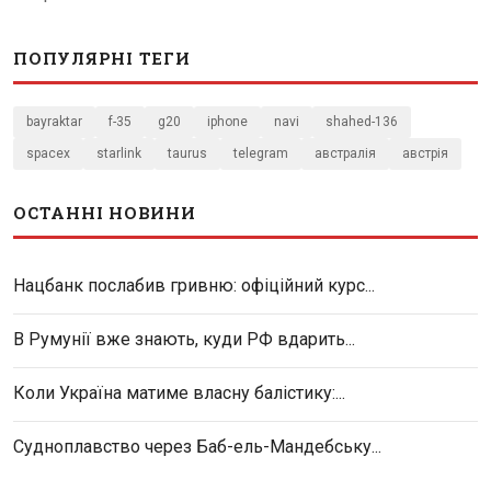
ПОПУЛЯРНІ ТЕГИ
bayraktar
f-35
g20
iphone
navi
shahed-136
spacex
starlink
taurus
telegram
австралія
австрія
ОСТАННІ НОВИНИ
Нацбанк послабив гривню: офіційний курс...
В Румунії вже знають, куди РФ вдарить...
Коли Україна матиме власну балістику:...
Судноплавство через Баб-ель-Мандебську...