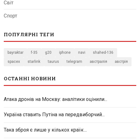
Світ
Спорт
ПОПУЛЯРНІ ТЕГИ
bayraktar
f-35
g20
iphone
navi
shahed-136
spacex
starlink
taurus
telegram
австралія
австрія
ОСТАННІ НОВИНИ
Атака дронів на Москву: аналітики оцінили...
Україна ставить Путіна на передвиборчий...
Така зброя є лише у кількох країн:...