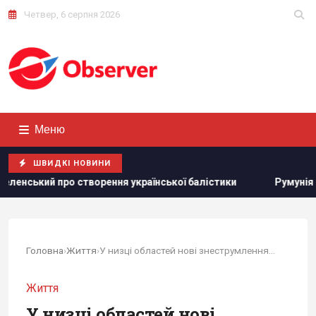
Четвер, 6 серпня 2026
Меню
ШВИДКІ НОВИНИ
ення української балістики
Румунія змінює течію Дунаю: 
Головна
›
Життя
›
У низці областей нові знеструмлення після...
Життя
У низці областей нові