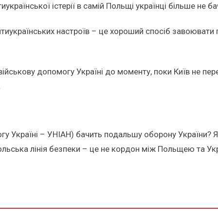
української істерії в самій Польщі українці більше не б
иукраїнських настроїв – це хороший спосіб завоювати г
військову допомогу Україні до моменту, поки Київ не пе
.
огу Україні – УНІАН) бачить подальшу оборону України? Як
льська лінія безпеки – це не кордон між Польщею та Укр