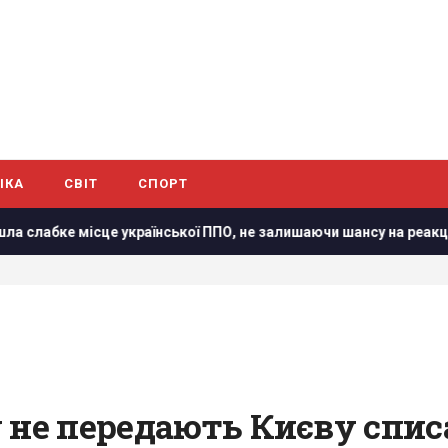
ІКА
СВІТ
СПОРТ
бке місце української ППО, не залишаючи шансу на реакцію, - C
 не передають Києву списа