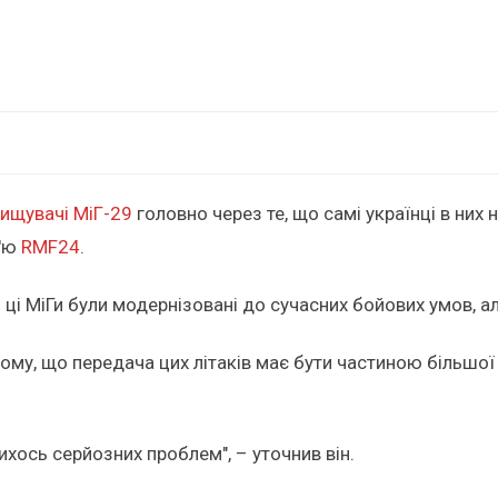
нищувачі МіГ-29
головно через те, що самі українці в них 
в'ю
RMF24
.
и ці МіГи були модернізовані до сучасних бойових умов, 
тому, що передача цих літаків має бути частиною більшо
ихось серйозних проблем", – уточнив він.