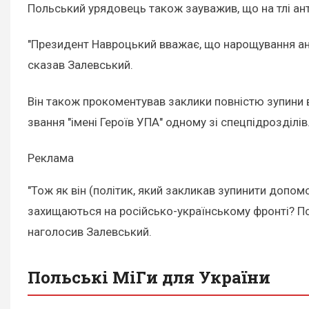
Польський урядовець також зауважив, що на тлі анти
"Президент Навроцький вважає, що нарощування ант
сказав Залевський.
Він також прокоментував заклики повністю зупини 
звання "імені Героїв УПА" одному зі спецпідрозділів
Реклама
"Тож як він (політик, який закликав зупинити допом
захищаються на російсько-українському фронті? По
наголосив Залевський.
Польські МіГи для України