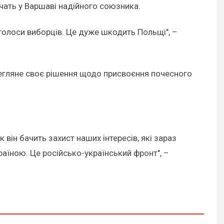
ачать у Варшаві надійного союзника.
олоси виборців. Це дуже шкодить Польщі", –
регляне своє рішення щодо присвоєння почесного
 він бачить захист наших інтересів, які зараз
аїною. Це російсько-український фронт", –