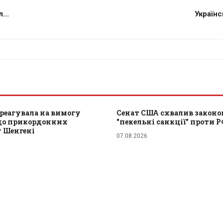
...
Українс
реагувала на вимогу
Сенат США схвалив законо
одо прикордонних
"пекельні санкції" проти Р
у Шенгені
07.08.2026