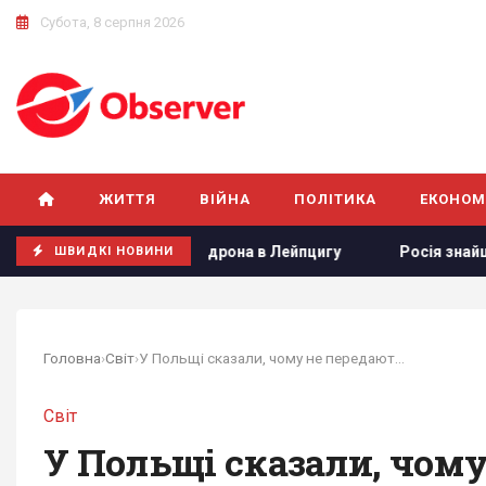
Субота, 8 серпня 2026
ЖИТТЯ
ВІЙНА
ПОЛІТИКА
ЕКОНОМ
український літак від дрона в Лейпцигу
Росія знайшла сла
ШВИДКІ НОВИНИ
Головна
›
Світ
›
У Польщі сказали, чому не передають Києву...
Світ
У Польщі сказали, чому