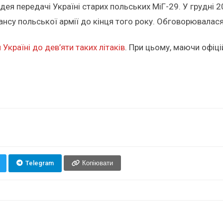
ідея передачі Україні старих польських МіГ-29. У грудн
алансу польської армії до кінця того року. Обговорювалас
Україні до дев’яти таких літаків
. При цьому, маючи офіц
Telegram
Копіювати