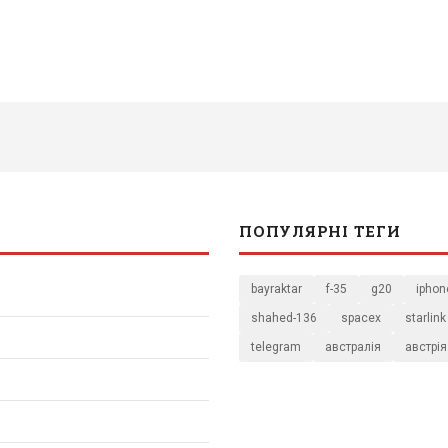
ПОПУЛЯРНІ ТЕГИ
bayraktar
f-35
g20
iphon
shahed-136
spacex
starlink
telegram
австралія
австрія