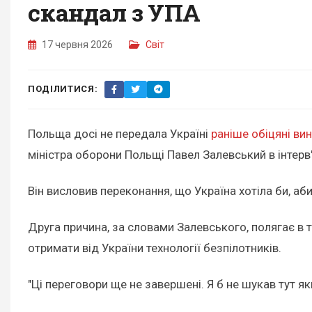
скандал з УПА
17 червня 2026
Світ
ПОДІЛИТИСЯ:
Польща досі не передала Україні
раніше обіцяні ви
міністра оборони Польщі Павел Залевський в інтер
Він висловив переконання, що Україна хотіла би, аб
Друга причина, за словами Залевського, полягає в 
отримати від України технології безпілотників.
"Ці переговори ще не завершені. Я б не шукав тут як