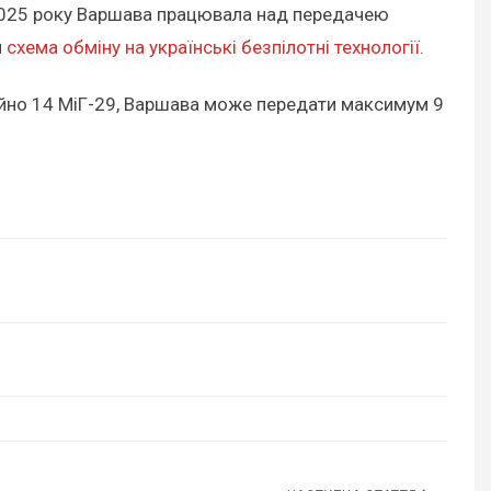
і 2025 року Варшава працювала над передачею
я
схема обміну на українські безпілотні технології
.
ійно 14 МіГ-29, Варшава може передати максимум 9