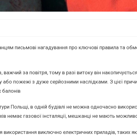
цям письмові нагадування про ключові правила та обмеже
 важчий за повітря, тому в разі витоку він накопичується
у або пожежі з дуже серйозними наслідками. З цієї причи
х балонів
тури Польщі, в одній будівлі не можна одночасно використ
хів немає газової інсталяції, мешканці не мають можливо
я використання виключно електричних приладів, таких як