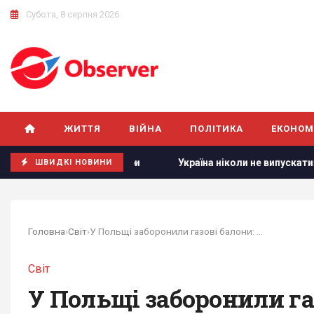
Субота, 8 серпня 2026
ЖИТТЯ
ВІЙНА
ПОЛІТИКА
ЕКОНОМ
онітори
Україна ніколи не випускатиме ракети до Patriot:
ШВИДКІ НОВИНИ
Головна
›
Світ
›
У Польщі заборонили газові балони: що з ними не так
Світ
У Польщі заборонили га