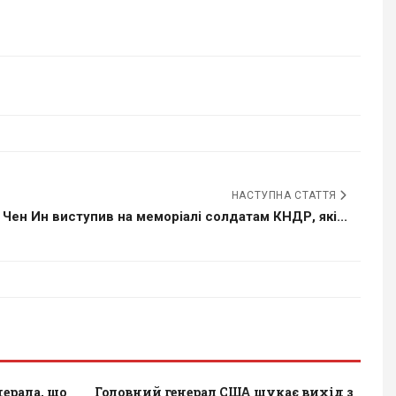
НАСТУПНА СТАТТЯ
 Чен Ин виступив на меморіалі солдатам КНДР, які...
ерала, що
Головний генерал США шукає вихід з