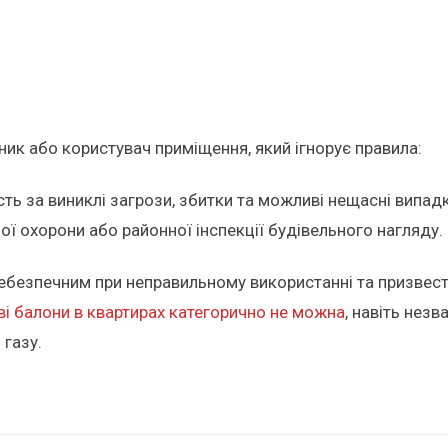
ник або користувач приміщення, який ігнорує правила:
сть за виниклі загрози, збитки та можливі нещасні випадк
ої охорони або районної інспекції будівельного нагляду.
ебезпечним при неправильному використанні та призвести
ві балони в квартирах категорично не можна
, навіть нез
 газу.