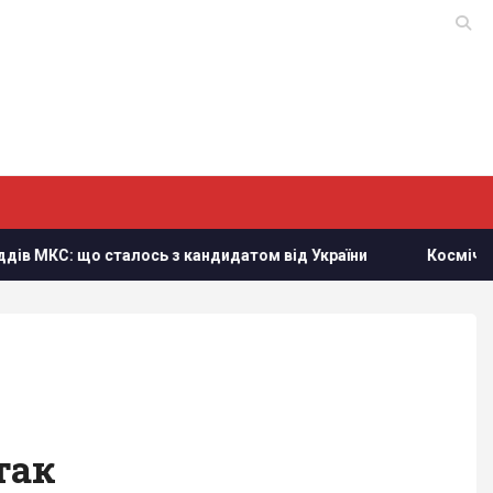
з кандидатом від України
Космічна програма Росії зале
так