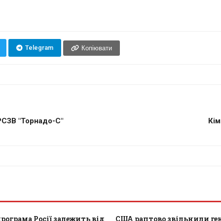
Telegram
Копіювати
РСЗВ "Торнадо-С"
Кім
рограма Росії залежить від
США раптово звільнили ген