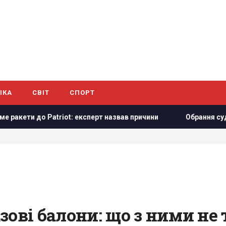
ІКА
СВІТ
СПОРТ
 експерт назвав причини
Обрання суддів МКС: що сталось 
зові балони: що з ними не 