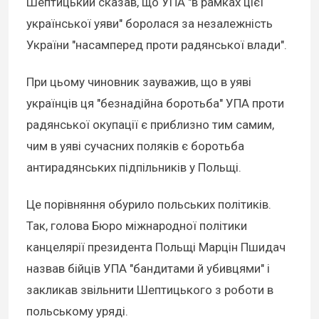
Шептицький сказав, що УПА "в рамках цієї
української уяви" боролася за незалежність
України "насамперед проти радянської влади".
При цьому чиновник зауважив, що в уяві
українців ця "безнадійна боротьба" УПА проти
радянської окупації є приблизно тим самим,
чим в уяві сучасних поляків є боротьба
антирадянських підпільників у Польщі.
Це порівняння обурило польських політиків.
Так, голова Бюро міжнародної політики
канцелярії президента Польщі Марцін Пшидач
назвав бійців УПА "бандитами й убивцями" і
закликав звільнити Шептицького з роботи в
польському уряді.