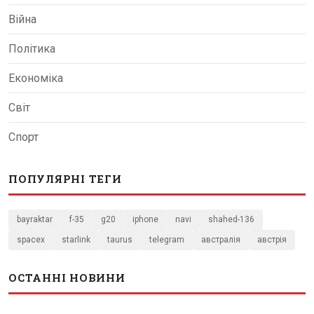
Війна
Політика
Економіка
Світ
Спорт
ПОПУЛЯРНІ ТЕГИ
bayraktar
f-35
g20
iphone
navi
shahed-136
spacex
starlink
taurus
telegram
австралія
австрія
ОСТАННІ НОВИНИ