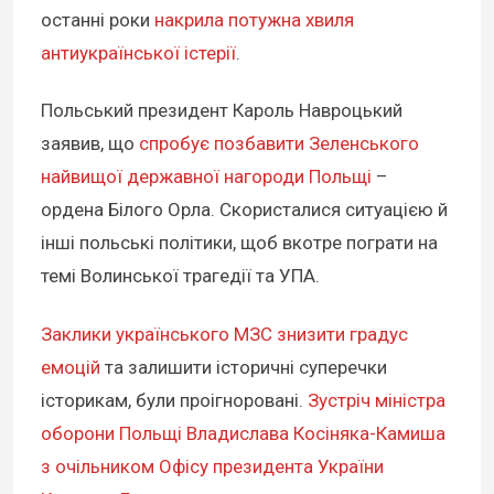
останні роки
накрила потужна хвиля
антиукраїнської істерії
.
Польський президент Кароль Навроцький
заявив, що
спробує позбавити Зеленського
найвищої державної нагороди Польщі
–
ордена Білого Орла. Скористалися ситуацією й
інші польські політики, щоб вкотре пограти на
темі Волинської трагедії та УПА.
Заклики українського МЗС знизити градус
емоцій
та залишити історичні суперечки
історикам, були проігноровані.
Зустріч міністра
оборони Польщі Владислава Косіняка-Камиша
з очільником Офісу президента України