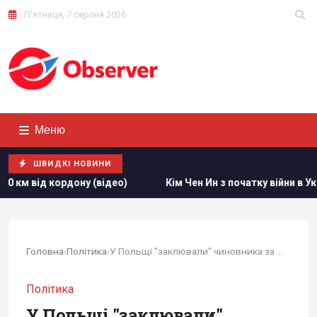
П'ятниця, 7 серпня 2026
Меню
ШВИДКІ НОВИНИ
ону (відео)
Кім Чен Ин з початку війни в Україні отримав
Головна
›
Політика
›
У Польщі "заклювали" чиновника за порівняння...
Політика
У Польщі "заклювали"