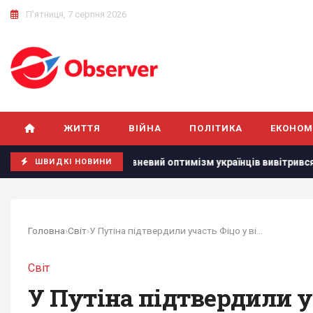
П'ятниця, 7 серпня 2026
ЖИТТЯ
ВІЙНА
ПОЛІТИКА
ЕКОНОМ
Червневий оптимізм українців вивітрився, перелому у вій
ШВИДКІ НОВИНИ
Головна
›
Світ
›
У Путіна підтвердили участь Фіцо у військовому...
Світ
У Путіна підтвердили у