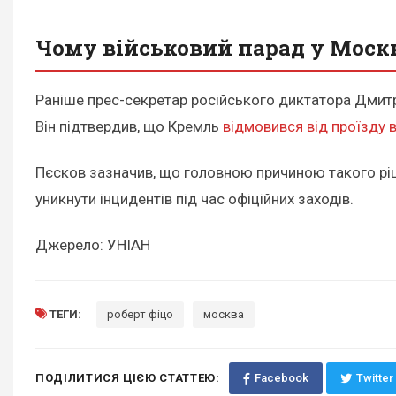
Чому військовий парад у Москві
Раніше прес-секретар російського диктатора Дмитро
Він підтвердив, що Кремль
відмовився від проїзду в
Пєсков зазначив, що головною причиною такого ріш
уникнути інцидентів під час офіційних заходів.
Джерело: УНІАН
ТЕГИ:
роберт фіцо
москва
ПОДІЛИТИСЯ ЦІЄЮ СТАТТЕЮ:
Facebook
Twitter