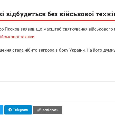
 відбудеться без військової техні
 Пєсков заявив, що масштаб святкування військового пар
ійськової техніки
.
ення стала нібито загроза з боку України. На його думк
Telegram
Копіювати