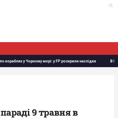
орному морі: у FP розкрили наслідки
В Генштабі ЗСУ пові
параді 9 травня в