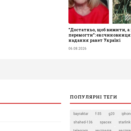
"Достатньо, щоб вижити, а 
перемогти": ексчиновниця
надання ракет Україні
06.08.2026
ПОПУЛЯРНІ ТЕГИ
bayraktar
f-35
g20
iphon
shahed-136
spacex
starlink
telegram
австралія
австрія