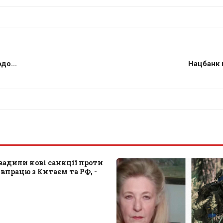
до...
Нацбанк 
адили нові санкції проти
івпрацю з Китаєм та РФ, -