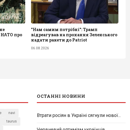
не
"Нам самим потрібні": Трамп
 НАТО про
відреагував на прохання Зеленського
надати ракети до Patriot
06.08.2026
ОСТАННІ НОВИНИ
e
navi
Втрати росіян в Україні сягнули нової...
taurus
Червневий оптимізм українців