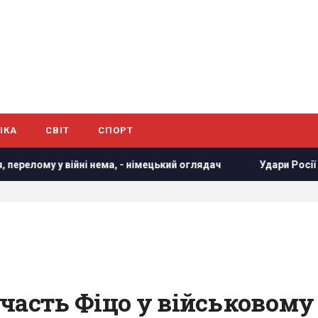
ІКА
СВІТ
СПОРТ
ні нема, - німецький оглядач
Удари Росії по кораблях у Ч
часть Фіцо у військовому 