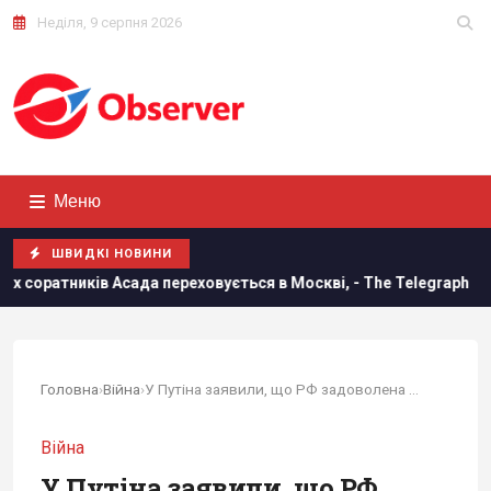
Неділя, 9 серпня 2026
Меню
ШВИДКІ НОВИНИ
да переховується в Москві, - The Telegraph
Експерти роз
Головна
›
Війна
›
У Путіна заявили, що РФ задоволена заявою...
Війна
У Путіна заявили, що РФ