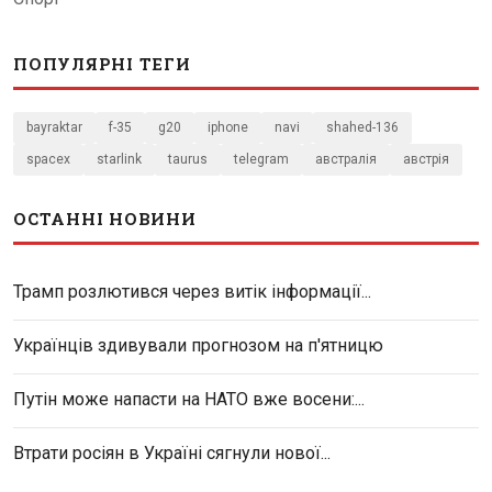
ПОПУЛЯРНІ ТЕГИ
bayraktar
f-35
g20
iphone
navi
shahed-136
spacex
starlink
taurus
telegram
австралія
австрія
ОСТАННІ НОВИНИ
Трамп розлютився через витік інформації...
Українців здивували прогнозом на п'ятницю
Путін може напасти на НАТО вже восени:...
Втрати росіян в Україні сягнули нової...