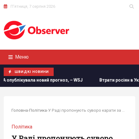
П'ятниця, 7 серпня 2026
Меню
ШВИДКІ НОВИНИ
новий прогноз, – WSJ
Втрати росіян в Україні сягнули нов
Головна
›
Політика
›
У Раді пропонують суворо карати за "бусифікацію"
Політика
У Раді пропонують суворо