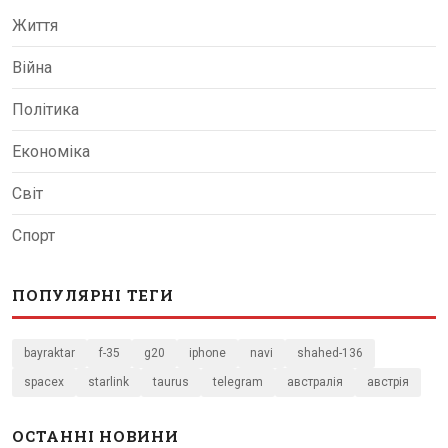
Життя
Війна
Політика
Економіка
Світ
Спорт
ПОПУЛЯРНІ ТЕГИ
bayraktar
f-35
g20
iphone
navi
shahed-136
spacex
starlink
taurus
telegram
австралія
австрія
ОСТАННІ НОВИНИ