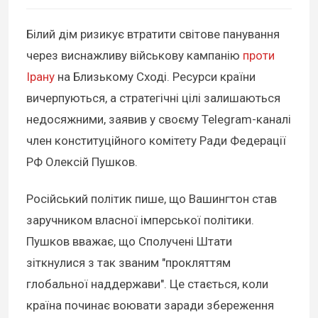
Білий дім ризикує втратити світове панування
через виснажливу військову кампанію
проти
Ірану
на Близькому Сході. Ресурси країни
вичерпуються, а стратегічні цілі залишаються
недосяжними, заявив у своєму Telegram-каналі
член конституційного комітету Ради Федерації
РФ Олексій Пушков.
Російський політик пише, що Вашингтон став
заручником власної імперської політики.
Пушков вважає, що Сполучені Штати
зіткнулися з так званим "прокляттям
глобальної наддержави". Це стається, коли
країна починає воювати заради збереження