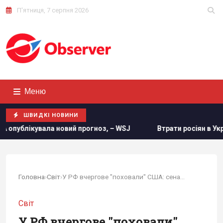
П'ятниця, 7 серпня 2026
Меню
ШВИДКІ НОВИНИ
прогноз, – WSJ
Втрати росіян в Україні сягнули нової пси
Головна
›
Світ
›
У РФ вчергове "поховали" США: сенатор Пушков...
Світ
У РФ вчергове "поховали"