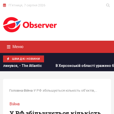
П'ятниця, 7 серпня 2026
Меню
ШВИДКІ НОВИНИ
antic
В Херсонській області уражено базу ФСБ "Беня Hous
Головна
›
Війна
›
У РФ збільшується кількість об’єктів, які...
Війна
У РФ збільшується кількість