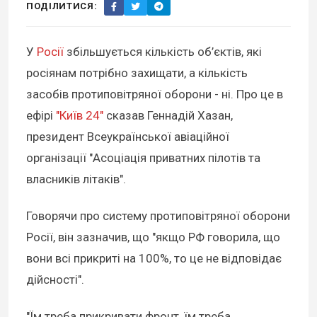
ПОДІЛИТИСЯ:
У
Росії
збільшується кількість об’єктів, які
росіянам потрібно захищати, а кількість
засобів протиповітряної оборони - ні. Про це в
ефірі
"Київ 24"
сказав Геннадій Хазан,
президент Всеукраїнської авіаційної
організації "Асоціація приватних пілотів та
власників літаків".
Говорячи про систему протиповітряної оборони
Росії, він зазначив, що "якщо РФ говорила, що
вони всі прикриті на 100%, то це не відповідає
дійсності".
"Їм треба прикривати фронт, їм треба