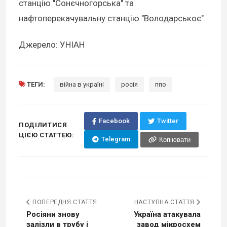
станцію "Сонєчногорська" та
нафтоперекачувальну станцію "Володарськоє".
Джерело: УНІАН
ТЕГИ:
війна в україні
росія
ппо
Facebook
Twitter
ПОДІЛИТИСЯ
ЦІЄЮ СТАТТЕЮ:
Telegram
Копіювати
ПОПЕРЕДНЯ СТАТТЯ
НАСТУПНА СТАТТЯ
Росіяни знову
Україна атакувала
залізли в трубу і
завод мікросхем