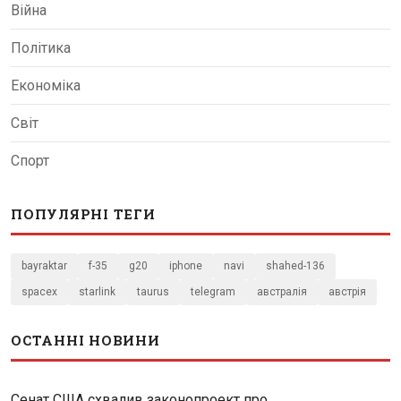
Війна
Політика
Економіка
Світ
Спорт
ПОПУЛЯРНІ ТЕГИ
bayraktar
f-35
g20
iphone
navi
shahed-136
spacex
starlink
taurus
telegram
австралія
австрія
ОСТАННІ НОВИНИ
Сенат США схвалив законопроект про...