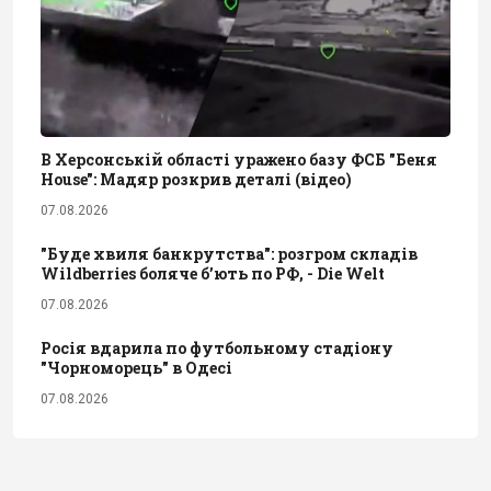
В Херсонській області уражено базу ФСБ "Беня
House": Мадяр розкрив деталі (відео)
07.08.2026
"Буде хвиля банкрутства": розгром складів
Wildberries боляче бʼють по РФ, - Die Welt
07.08.2026
Росія вдарила по футбольному стадіону
"Чорноморець" в Одесі
07.08.2026