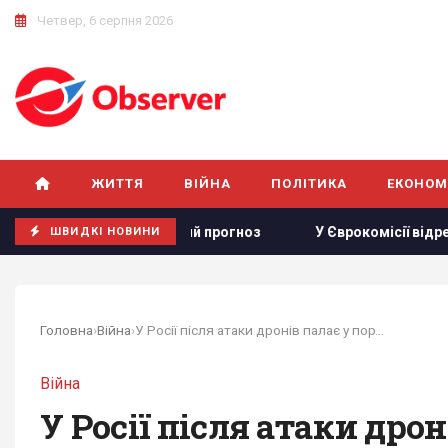
Четвер, 6 серпня 2026
ЖИТТЯ
ВІЙНА
ПОЛІТИКА
ЕКОНОМ
 несподіваний прогноз
У Єврокомісії відреагували на зая
ШВИДКІ НОВИНИ
Головна
›
Війна
›
У Росії після атаки дронів палає у портах...
Війна
У Росії після атаки дро