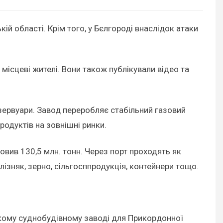
кій області. Крім того, у Бєлгороді внаслідок атаки
місцеві жителі. Вони також публікували відео та
езервуари. Завод переробляє стабільний газовий
одуктів на зовнішні ринки.
новив 130,5 млн. тонн. Через порт проходять як
залізняк, зерно, сільгосппродукція, контейнери тощо.
зькому суднобудівному заводі для Прикордонної