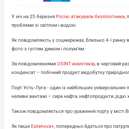
У ніч на 25 березня
Росію атакували безпілотники
,
проблеми зі світлом і водою.
Як повідомляють у соцмережах, близько 4-ї ранку в 
фото з густим димом і полум’ям.
За повідомленнями
OSINT-аналітиків
, в черговий р
конденсат – побічний продукт видобутку природного
Порт Усть-Луга - один із найбільших універсальних п
наливні вантажі – сира нафта, нафтопродукти, рідкі х
Також повідомляється про ураження порту у місті Ви
Як пише
Exilenova+
, попередньо йдеться про патрул