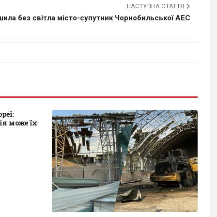
НАСТУПНА СТАТТЯ
шила без світла місто-супутник Чорнобильської АЕС
реї:
ія може їх