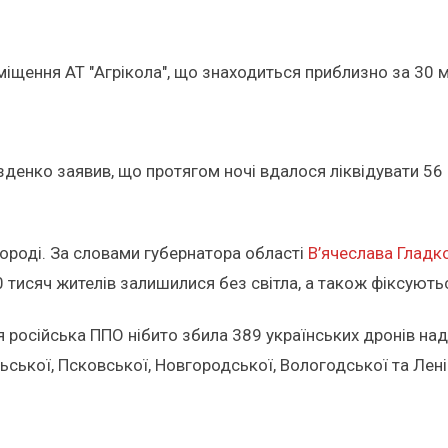
іщення АТ "Агрікола", що знаходиться приблизно за 30 ме
енко заявив, що протягом ночі вдалося ліквідувати 56 б
лгороді. За словами губернатора області
В’ячеслава Гладк
50 тисяч жителів залишилися без світла, а також фіксуют
я російська ППО нібито збила 389 українських дронів над
ульської, Псковської, Новгородської, Вологодської та Ле