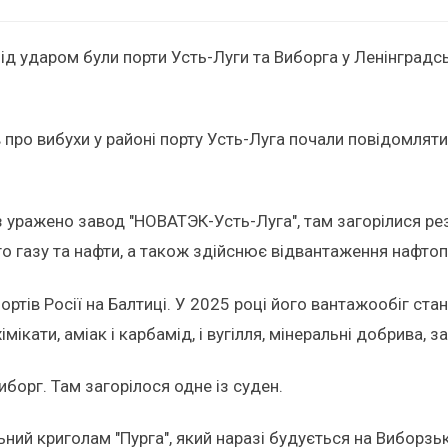
 під ударом були порти Усть-Луги та Виборга у Ленінградсь
про вибухи у районі порту Усть-Луга почали повідомляти 
аз уражено завод "НОВАТЭК-Усть-Луга", там загорілися р
 газу та нафти, а також здійснює відвантаження нафтопр
ортів Росії на Балтиці. У 2025 році його вантажообіг ста
імікати, аміак і карбамід, і вугілля, мінеральні добрива, 
борг. Там загорілося одне із суден.
ьний криголам "Пурга", який наразі будується на Вибор