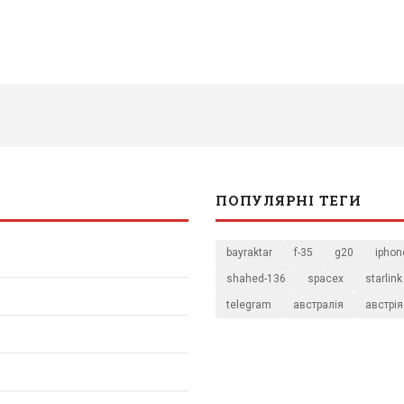
ПОПУЛЯРНІ ТЕГИ
bayraktar
f-35
g20
iphon
shahed-136
spacex
starlink
telegram
австралія
австрія