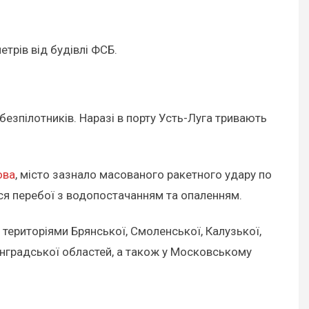
трів від будівлі ФСБ.
езпілотників. Наразі в порту Усть-Луга тривають
ова
, місто зазнало масованого ракетного удару по
ься перебої з водопостачанням та опаленням.
 територіями Брянської, Смоленської, Калузької,
нінградської областей, а також у Московському