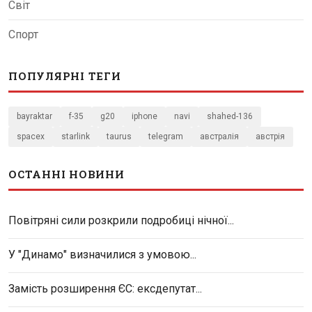
Світ
Спорт
ПОПУЛЯРНІ ТЕГИ
bayraktar
f-35
g20
iphone
navi
shahed-136
spacex
starlink
taurus
telegram
австралія
австрія
ОСТАННІ НОВИНИ
Повітряні сили розкрили подробиці нічної...
У "Динамо" визначилися з умовою...
Замість розширення ЄС: ексдепутат...