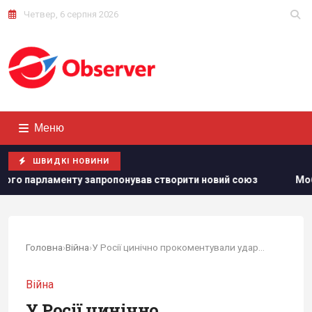
Четвер, 6 серпня 2026
Меню
ШВИДКІ НОВИНИ
апропонував створити новий союз
Мобілізація осіб з інв
Головна
›
Війна
›
У Росії цинічно прокоментували удар по Києву...
Війна
У Росії цинічно