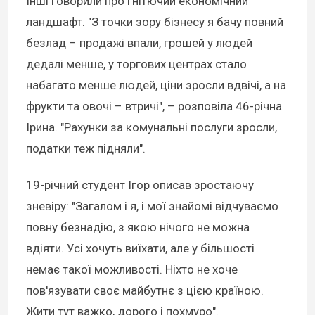
Інші говорили про гнітючий економічний
ландшафт. "З точки зору бізнесу я бачу повний
безлад – продажі впали, грошей у людей
дедалі менше, у торгових центрах стало
набагато менше людей, ціни зросли вдвічі, а на
фрукти та овочі – втричі", – розповіла 46-річна
Ірина. "Рахунки за комунальні послуги зросли,
податки теж підняли".
19-річний студент Ігор описав зростаючу
зневіру: "Загалом і я, і мої знайомі відчуваємо
повну безнадію, з якою нічого не можна
вдіяти. Усі хочуть виїхати, але у більшості
немає такої можливості. Ніхто не хоче
пов'язувати своє майбутнє з цією країною.
Жити тут важко, дорого і похмуро".