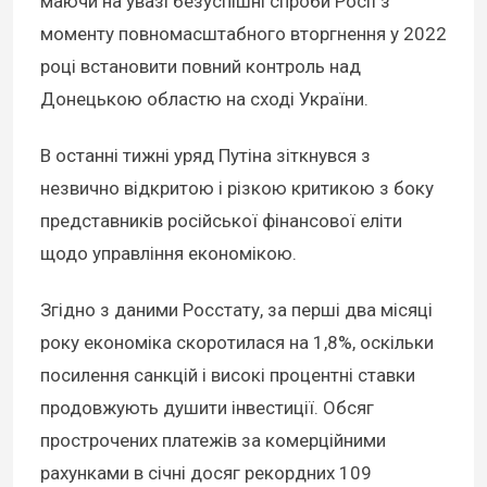
маючи на увазі безуспішні спроби Росії з
моменту повномасштабного вторгнення у 2022
році встановити повний контроль над
Донецькою областю на сході України.
В останні тижні уряд Путіна зіткнувся з
незвично відкритою і різкою критикою з боку
представників російської фінансової еліти
щодо управління економікою.
Згідно з даними Росстату, за перші два місяці
року економіка скоротилася на 1,8%, оскільки
посилення санкцій і високі процентні ставки
продовжують душити інвестиції. Обсяг
прострочених платежів за комерційними
рахунками в січні досяг рекордних 109