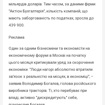
мільярдів доларів. Тим часом, за даними фірми
"Актіон Бухгалтерія", кількість компаній, що
мають заборгованість по податках, зросла до
439 900.
Реклама
Один за одним бізнесмени та економісти на
економічному форумі в Москві на початку
цього місяця критикували уряд за скорочення
економіки. "Люди нагорі абсолютно втратили
зв'язок з реальністю на місцях, в економіці", –
заявив Володимир Богалєв, голова російського
виробника тракторів. Ті, хто перебуває при
владі, активно "дискредитують" себе,
підкреслив Богалєв.