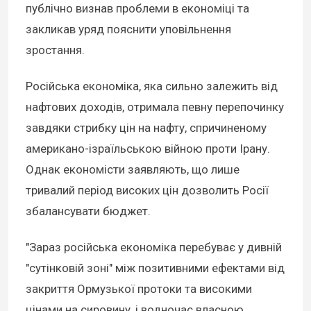
публічно визнав проблеми в економіці та
закликав уряд пояснити уповільнення
зростання.
Російська економіка, яка сильно залежить від
нафтових доходів, отримала певну перепочинку
завдяки стрибку цін на нафту, спричиненому
американо-ізраїльською війною проти Ірану.
Однак економісти заявляють, що лише
тривалий період високих цін дозволить Росії
збалансувати бюджет.
"Зараз російська економіка перебуває у дивній
"сутінковій зоні" між позитивними ефектами від
закриття Ормузької протоки та високими
цінами на сировину, і водночас власною