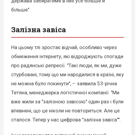
держава забиратиме в них усе більше й
більше".
Залізна завіса
На цьому тлі зростає відчай, особливо через
обмеження інтернету, які відроджують спогади
про радянські репресії. "Такі люди, як ми, дуже
стурбовані, тому що ми народилися в країні, яку
не можна було покинути", – заявила 53-річна
Тетяна, менеджерка логістичної компанії. "Ми
вже жили за "залізною завісою" один раз і були
впевнені, що це ніколи не повториться. Але це
сталося. Тепер у нас цифрова "залізна завіса"".