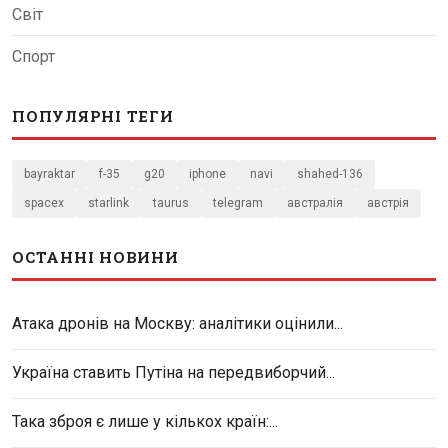
Світ
Спорт
ПОПУЛЯРНІ ТЕГИ
bayraktar
f-35
g20
iphone
navi
shahed-136
spacex
starlink
taurus
telegram
австралія
австрія
ОСТАННІ НОВИНИ
Атака дронів на Москву: аналітики оцінили...
Україна ставить Путіна на передвиборчий...
Така зброя є лише у кількох країн:...