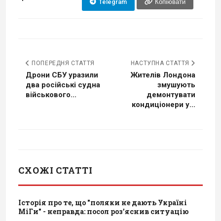
Telegram
Копіювати
ПОПЕРЕДНЯ СТАТТЯ
НАСТУПНА СТАТТЯ
Дрони СБУ уразили
Жителів Лондона
два російські судна
змушують
військового...
демонтувати
кондиціонери у...
СХОЖІ СТАТТІ
Історія про те, що "поляки не дають Україні
МіГи" - неправда: посол роз’яснив ситуацію