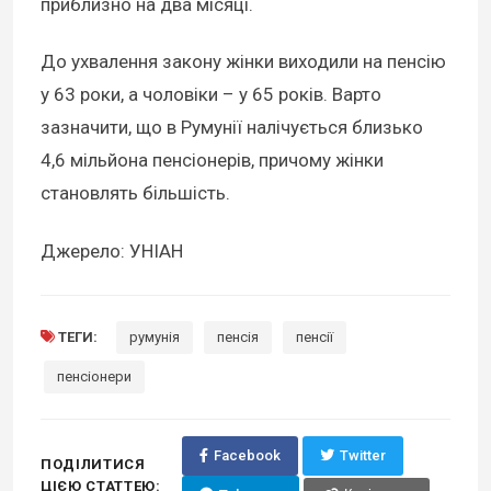
приблизно на два місяці.
До ухвалення закону жінки виходили на пенсію
у 63 роки, а чоловіки – у 65 років. Варто
зазначити, що в Румунії налічується близько
4,6 мільйона пенсіонерів, причому жінки
становлять більшість.
Джерело: УНІАН
ТЕГИ:
румунія
пенсія
пенсії
пенсіонери
Facebook
Twitter
ПОДІЛИТИСЯ
ЦІЄЮ СТАТТЕЮ: