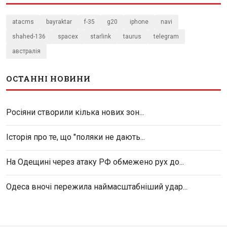
atacms
bayraktar
f-35
g20
iphone
navi
shahed-136
spacex
starlink
taurus
telegram
австралія
ОСТАННІ НОВИНИ
Росіяни створили кілька нових зон...
Історія про те, що "поляки не дають...
На Одещині через атаку РФ обмежено рух до...
Одеса вночі пережила наймасштабніший удар...