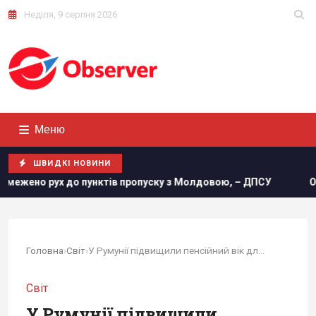
Неділя, 9 серпня 2026
Меню
ШВИДКІ НОВИНИ
пунктів пропуску з Молдовою, – ДПСУ
Одеса вночі переж
Головна
›
Світ
›
У Румунії підвищили пенсійний вік для жінок
Світ
У Румунії підвищили