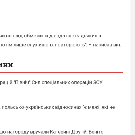
и не слід обмежити дієздатність деяких її
 потім лише слухняно їх повторюють", – написав він.
вини
цій "Північ" Сил спеціальних операцій ЗСУ
в польсько-українських відносинах "є межі, які не
ю нагороду вручали Катерині Другій, Беніто