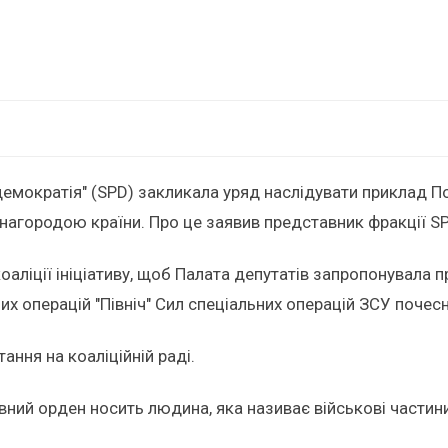
 демократія" (SPD) закликала уряд наслідувати приклад 
нагородою країни. Про це заявив представник фракції S
коаліції ініціативу, щоб Палата депутатів запропонувала 
 операцій "Північ" Сил спеціальних операцій ЗСУ почесн
ання на коаліційній раді.
й орден носить людина, яка називає військові частини н