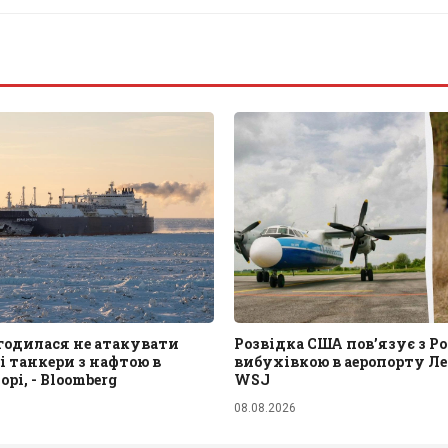
годилася не атакувати
Розвідка США пов’язує з Ро
і танкери з нафтою в
вибухівкою в аеропорту Ле
рі, - Bloomberg
WSJ
08.08.2026