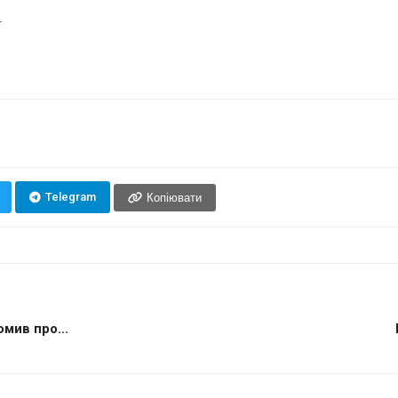
.
Telegram
Копіювати
мив про...