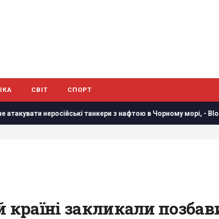
ІКА
СВІТ
СПОРТ
осійські танкери з нафтою в Чорному морі, - Bloomberg
У
й країні закликали позбав