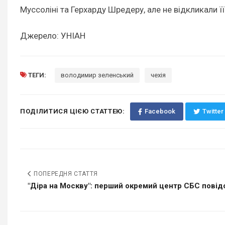
Муссоліні та Герхарду Шредеру, але не відкликали її
Джерело: УНІАН
ТЕГИ:
володимир зеленський
чехія
ПОДІЛИТИСЯ ЦІЄЮ СТАТТЕЮ:
Facebook
Twitter
ПОПЕРЕДНЯ СТАТТЯ
"Діра на Москву": перший окремий центр СБС повідо