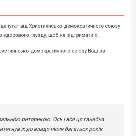
а, депутат від Християнсько-демократичного союзу
 здорового глузду, щоб не підтримати її.
 Християнсько-демократичного союзу Вацлав
вальною риторикою. Ось і вся ця ганебна
итягнув їх до влади після багатьох років