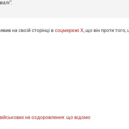
алі".
явив на своїй сторінці в
соцмережі X
, що він проти того
військових на оздоровлення: що відомо