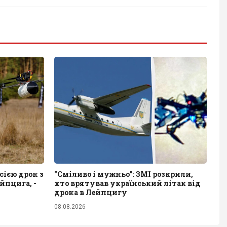
сією дрон з
"Сміливо і мужньо": ЗМІ розкрили,
йпцига, -
хто врятував український літак від
дрона в Лейпцигу
08.08.2026