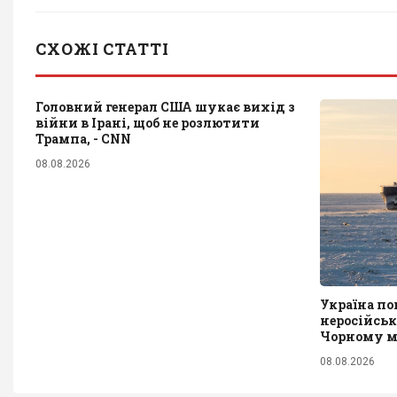
СХОЖІ СТАТТІ
Головний генерал США шукає вихід з
війни в Ірані, щоб не розлютити
Трампа, - CNN
08.08.2026
Україна по
неросійськ
Чорному мо
08.08.2026