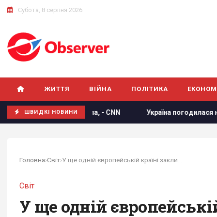
Субота, 8 серпня 2026
ЖИТТЯ
ВІЙНА
ПОЛІТИКА
ЕКОНОМ
ютити Трампа, - CNN
Україна погодилася не атакувати нер
ШВИДКІ НОВИНИ
Головна
›
Світ
›
У ще одній європейській країні закликали...
Світ
У ще одній європейські