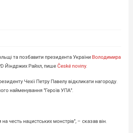
Польщі та позбавити президента України
Володимира
PD Йіндржих Райхл, пише
České noviny
.
президенту Чехії Петру Павелу відкликати нагороду.
ого найменування "Героїв УПА".
а честь нацистських монстрів", – сказав він.