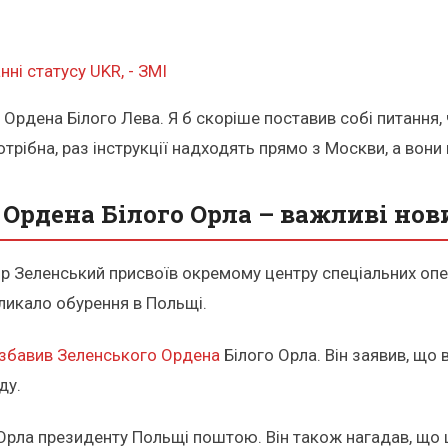
ні статусу UKR, - ЗМІ
рдена Білого Лева. Я б скоріше поставив собі питання, ч
отрібна, раз інструкції надходять прямо з Москви, а вони
Ордена Білого Орла – важливі но
 Зеленський присвоїв окремому центру спеціальних опера
ликало обурення в Польщі.
збавив Зеленського Ордена
Білого Орла. Він заявив, що 
ду.
Орла президенту Польщі поштою. Він також нагадав, що ц