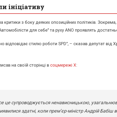
ли ініціативу
ла критики з боку деяких опозиційних політиків. Зокрем
Автомобілісти для себе" та руху ANO проявлять достатньо
но відповідає стилю роботи SPD", – сказав депутат від
исав на своїй сторінці в
соцмережі X
:
 все це супроводжується ненависницькою, узагальню
иявилися здатні, коли прем’єр-міністр Андрій Бабіш в