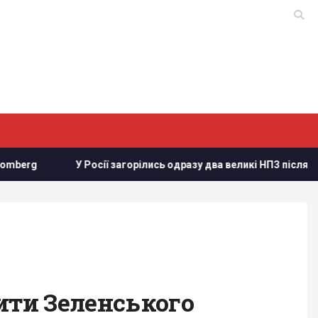
 Росії загорілись одразу два великі НПЗ після атаки українських
ити Зеленського