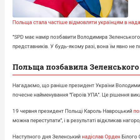
Польща стала частіше відмовляти українцям в надан
"SPD має намір позбавити Володимира Зеленського О
представників. У будь-якому разі, вона їм явно не п
Польща позбавила Зеленського 
Нагадаємо, що раніше президент України Володимир
почесне найменування "Героїв УПА". Це рішення вик
19 червня президент Польщі Кароль Навроцький
по
можна переступати", і в результаті відкликав нагоро
Наступного дня Зеленський
надіслав Орден
Білого 