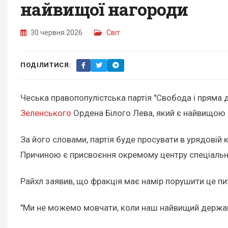
найвищої нагороди
30 червня 2026
Світ
ПОДІЛИТИСЯ:
Чеська правопопулістська партія "Свобода і пряма
Зеленського
Ордена Білого Лева, який є найвищою 
За його словами, партія буде просувати в урядовій 
Причиною є присвоєння окремому центру спеціальних
Райхл заявив, що фракція має намір порушити це пит
"Ми не можемо мовчати, коли наш найвищий державни