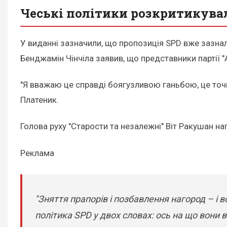
Чеські політики розкритикува
У виданні зазначили, що пропозиція SPD вже зазна
Бенджамін Чінчіла заявив, що представники партії "
"Я вважаю це справді боягузливою ганьбою, це точ
Платеник.
Голова руху "Старости та незалежні" Віт Ракушан нап
Реклама
"Зняття прапорів і позбавлення нагород – і
політика SPD у двох словах: ось на що вони в