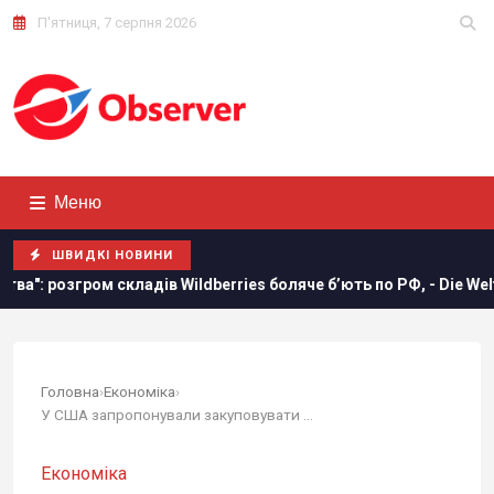
П'ятниця, 7 серпня 2026
Меню
ШВИДКІ НОВИНИ
ldberries боляче бʼють по РФ, - Die Welt
Росія вдарила п
Головна
›
Економіка
›
У США запропонували закуповувати зброю для...
Економіка