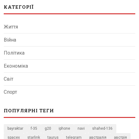
КАТЕГОРІЇ
Життя
Війна
Політика
Економіка
Світ
Спорт
ПОПУЛЯРНІ ТЕГИ
bayraktar
f-35
g20
iphone
navi
shahed-136
spacex
starlink
taurus
telegram
австралія
австрія