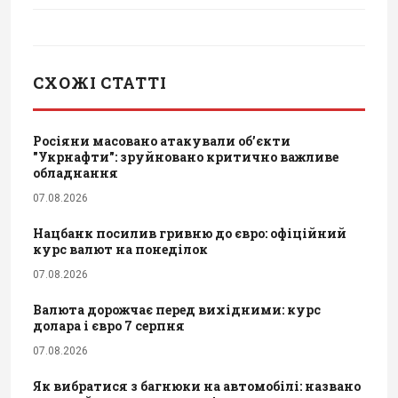
СХОЖІ СТАТТІ
Росіяни масовано атакували обʼєкти
"Укрнафти": зруйновано критично важливе
обладнання
07.08.2026
Нацбанк посилив гривню до євро: офіційний
курс валют на понеділок
07.08.2026
Валюта дорожчає перед вихідними: курс
долара і євро 7 серпня
07.08.2026
Як вибратися з багнюки на автомобілі: названо