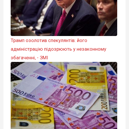
Трамп озолотив спекулянтів: його
адміністрацію підозрюють у незаконному
збагаченні, - ЗМІ