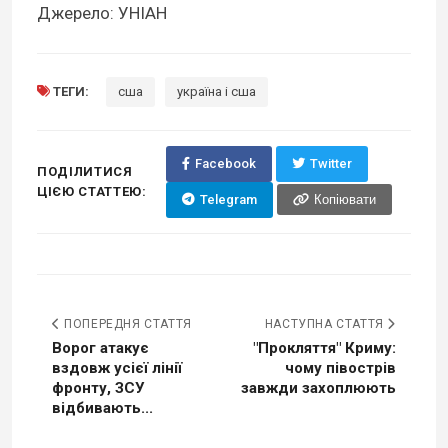
Джерело: УНІАН
ТЕГИ:
сша
україна і сша
Facebook
Twitter
ПОДІЛИТИСЯ
ЦІЄЮ СТАТТЕЮ:
Telegram
Копіювати
ПОПЕРЕДНЯ СТАТТЯ
НАСТУПНА СТАТТЯ
Ворог атакує
"Прокляття" Криму:
вздовж усієї лінії
чому півострів
фронту, ЗСУ
завжди захоплюють
відбивають...