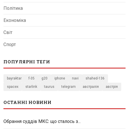
Політика
Економіка
Світ
Спорт
ПОПУЛЯРНІ ТЕГИ
bayraktar
f-35
g20
iphone
navi
shahed-136
spacex
starlink
taurus
telegram
австралія
австрія
ОСТАННІ НОВИНИ
Обрання суддів МКС: що сталось з...