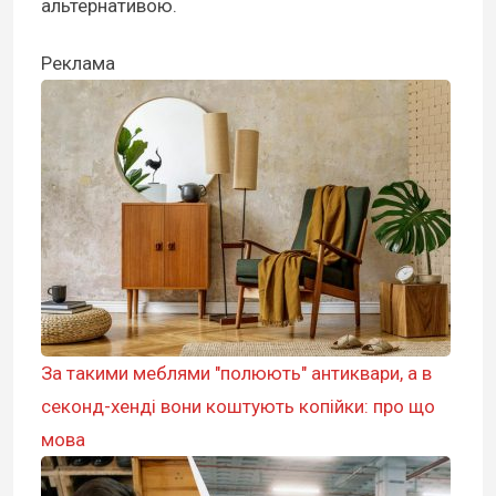
альтернативою.
Реклама
За такими меблями "полюють" антиквари, а в
секонд-хенді вони коштують копійки: про що
мова