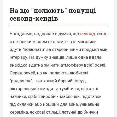
На що "полюють" покупці
секонд-хендів
Нагадаємо, водночас є думка, що
секонд-хенд
є не тільки місцем економії - в ці магазини
йдуть "полювати" за старовинними предметами
інтер'єру. На думку знавців, лише одна вдала
знахідка здатна змінити атмосферу всієї оселі.
Серед речей, на які полюють любителі
"родзинок", - вінтажний барний посуд,
вікторіанські комоди та тумбочки, вінтажні
чайники, срібні вироби - маслянки, підставки
під склянки або кошики для вина, унікальна
кераміка, яскраві стільці, латунні дрібнички