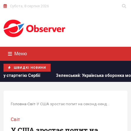
Субота, 8 серпня 2026
Меню
ШВИДКІ НОВИНИ
еленський: Українська оборонка може збільшити виробництво вд
Головна
›
Світ
›
У США зростає попит на секонд-хенд: чому це...
Світ
У США зростає попит на