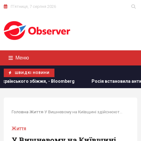
П'ятниця, 7 серпня 2026
Меню
ШВИДКІ НОВИНИ
 Bloomberg
Росія встановила антидронові сітки на своїх 
Головна
›
Життя
›
У Вишневому на Київщині здійснюють евакуацію...
Життя
У Вишневому на Київщині