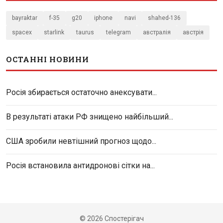
bayraktar
f-35
g20
iphone
navi
shahed-136
spacex
starlink
taurus
telegram
австралія
австрія
ОСТАННІ НОВИНИ
Росія збирається остаточно анексувати...
В результаті атаки РФ знищено найбільший...
США зробили невтішний прогноз щодо...
Росія встановила антидронові сітки на...
© 2026 Спостерігач