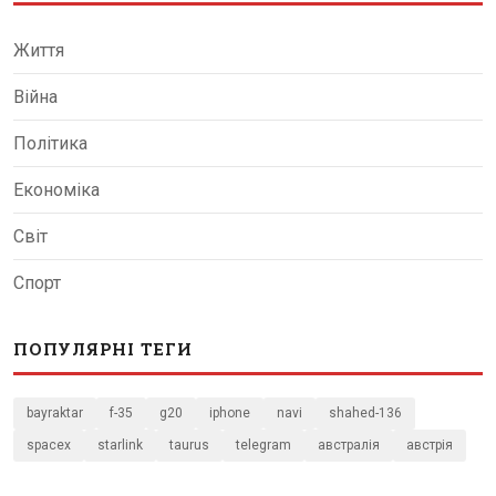
Життя
Війна
Політика
Економіка
Світ
Спорт
ПОПУЛЯРНІ ТЕГИ
bayraktar
f-35
g20
iphone
navi
shahed-136
spacex
starlink
taurus
telegram
австралія
австрія