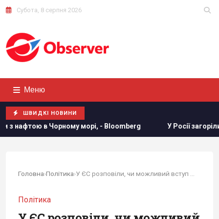
Субота, 8 серпня 2026
Меню
ШВИДКІ НОВИНИ
морі, - Bloomberg
У Росії загорілись одразу два великі Н
Головна
›
Політика
›
У ЄС розповіли, чи можливий вступ України до 2030 року
Політика
У ЄС розповіли, чи можливий