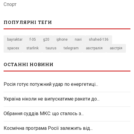
Спорт
ПОПУЛЯРНІ ТЕГИ
bayraktar
f-35
g20
iphone
navi
shahed-136
spacex
starlink
taurus
telegram
австралія
австрія
ОСТАННІ НОВИНИ
Росія готує потужний удар по енергетиці...
Україна ніколи не випускатиме ракети до...
Обрання суддів МКС: що сталось з...
Космічна програма Росії залежить від...