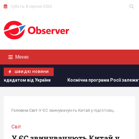
Субота, 8 серпня 2026
Меню
ШВИДКІ НОВИНИ
країни
Космічна програма Росії залежить від Китаю: ЗМІ
Головна
›
Світ
›
У ЄС звинувачують Китай у підготовці...
Світ
У ЄС звинувачують Китай у