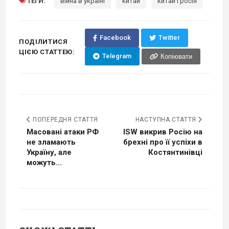
ТЕГИ:
війна в україні
китай
китай і росія
Facebook
Twitter
ПОДІЛИТИСЯ
ЦІЄЮ СТАТТЕЮ:
Telegram
Копіювати
ПОПЕРЕДНЯ СТАТТЯ
НАСТУПНА СТАТТЯ
Масовані атаки РФ
ISW викрив Росію на
не зламають
брехні про її успіхи в
Україну, але
Костянтинівці
можуть...