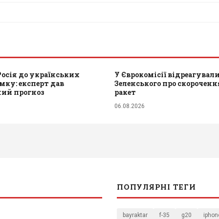
Росія до українських
У Єврокомісії відреагували
мку: експерт дав
Зеленського про скороченн
ний прогноз
ракет
06.08.2026
ПОПУЛЯРНІ ТЕГИ
bayraktar
f-35
g20
iphon