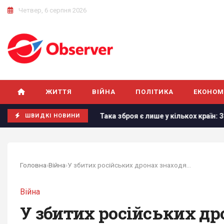
Четвер, 6 серпня 2026
ЖИТТЯ
ВІЙНА
ПОЛІТИКА
ЕКОНОМ
k
Така зброя є лише у кількох країн: Зеленський про ство
ШВИДКІ НОВИНИ
Головна
›
Війна
›
У збитих російських дронах знаходять західні...
Війна
У збитих російських дро