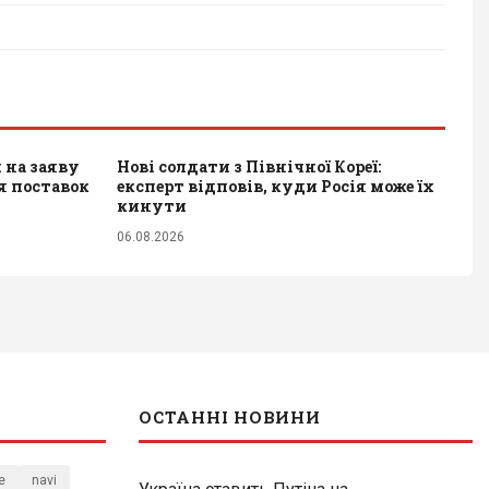
 на заяву
Нові солдати з Північної Кореї:
я поставок
експерт відповів, куди Росія може їх
кинути
06.08.2026
ОСТАННІ НОВИНИ
e
navi