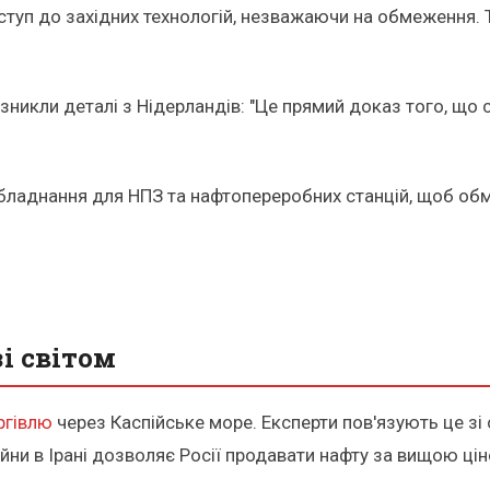
уп до західних технологій, незважаючи на обмеження. То
 зникли деталі з Нідерландів: "Це прямий доказ того, щ
обладнання для НПЗ та нафтопереробних станцій, щоб обм
і світом
ргівлю
через Каспійське море. Експерти пов'язують це з
ійни в Ірані дозволяє Росії продавати нафту за вищою ці