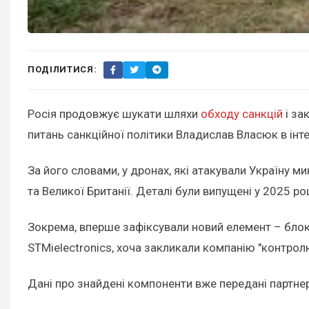
ПОДІЛИТИСЯ:
Росія продовжує шукати шляхи
обходу санкцій
і за
питань санкційної політики Владислав Власюк в інт
За його словами, у дронах, які атакували Україну м
та Великої Британії. Деталі були випущені у 2025 роц
Зокрема, вперше зафіксували новий елемент – блок 
STMielectronics, хоча закликали компанію "контрол
Дані про знайдені компоненти вже передані партне