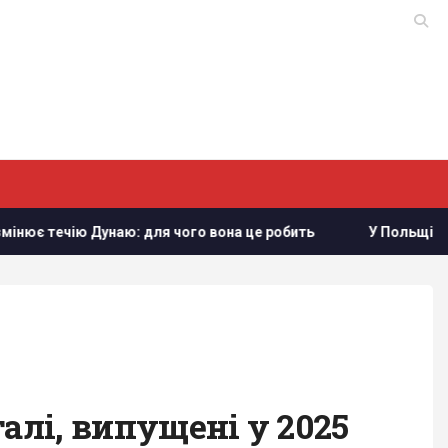
 для чого вона це робить
У Польщі заговорили про можли
алі, випущені у 2025