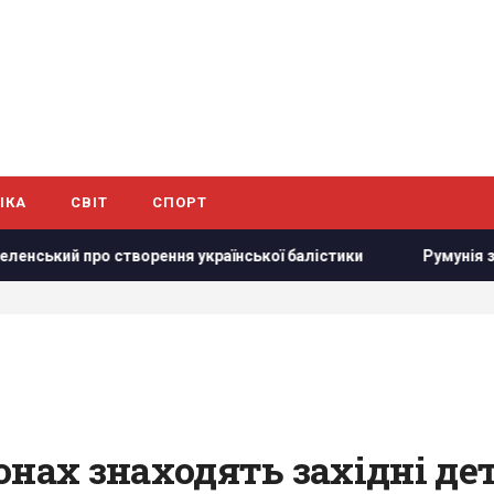
ІКА
СВІТ
СПОРТ
рення української балістики
Румунія змінює течію Дунаю:
нах знаходять західні дет