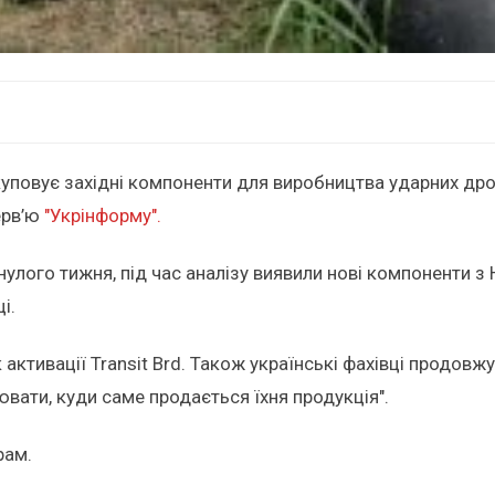
куповує західні компоненти для виробництва ударних дро
ерв’ю
"Укрінформу".
инулого тижня, під час аналізу виявили нові компоненти з
і.
активації Transit Brd. Також українські фахівці продо
ювати, куди саме продається їхня продукція".
рам.