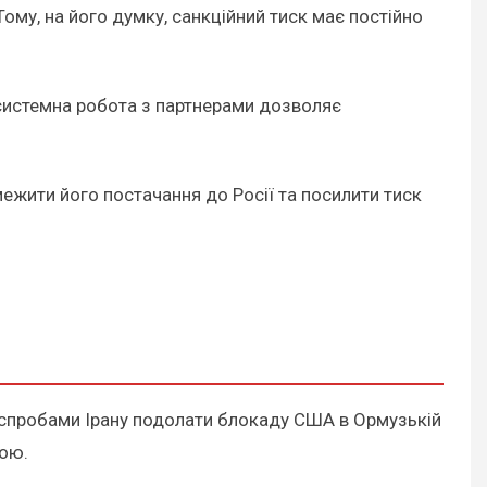
му, на його думку, санкційний тиск має постійно
о системна робота з партнерами дозволяє
ежити його постачання до Росії та посилити тиск
і спробами Ірану подолати блокаду США в Ормузькій
ною.