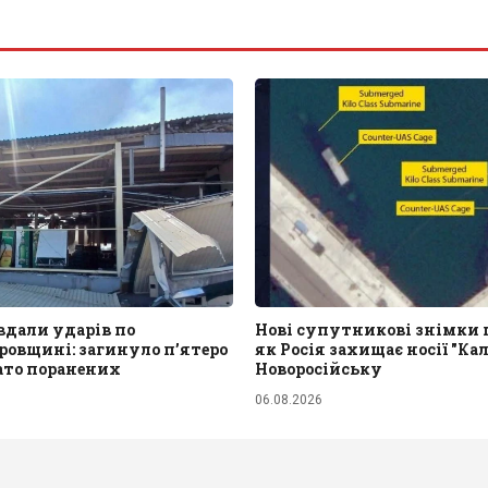
вдали ударів по
Нові супутникові знімки 
ровщині: загинуло пʼятеро
як Росія захищає носії "Кал
ато поранених
Новоросійську
06.08.2026