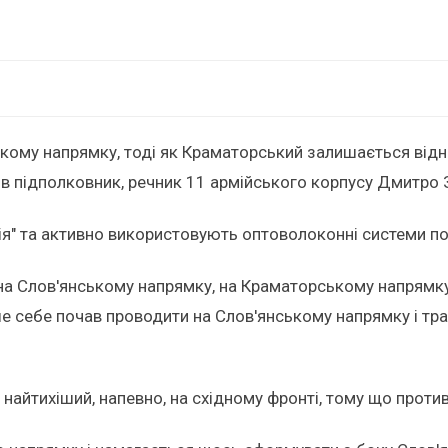
кому напрямку, тоді як Краматорський залишається відн
повів підполковник, речник 11 армійського корпусу Дмитро
ія" та активно використовують оптоволоконні системи п
на Слов'янському напрямку, на Краматорському напрямку 
ше себе почав проводити на Слов'янському напрямку і т
найтихіший, напевно, на східному фронті, тому що проти