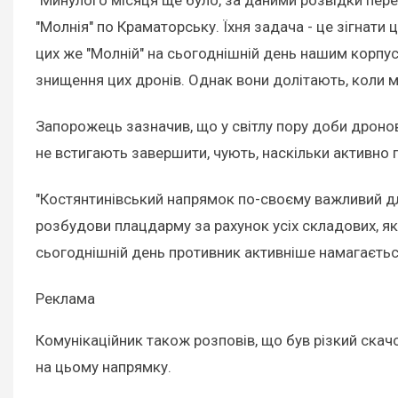
"Молнія" по Краматорську. Їхня задача - це зігнати
цих же "Молній" на сьогоднішній день нашим корпусо
знищення цих дронів. Однак вони долітають, коли м
Запорожець зазначив, що у світлу пору доби дронова
не встигають завершити, чують, наскільки активно
"Костянтинівський напрямок по-своєму важливий для
розбудови плацдарму за рахунок усіх складових, які 
сьогоднішній день противник активніше намагається
Реклама
Комунікаційник також розповів, що був різкий скачо
на цьому напрямку.