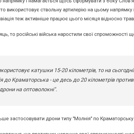
го напрямку і намагається щось сформувати з боку Слов
то використовує ствольну артилерію на цьому напрямку 
віація теж активніше працює цього місяця відносно травня
ць, то російські війська наростили свої спроможності щ
користовує катушки 15-20 кілометрів, то на сьогодні
ція до Краматорська - це десь до 20 кілометрів проти
дрони на оптоволокні".
ільше застосовувати дрони типу "Молнія" по Краматорську
ехоплення, що противник нарощує свої спроможності щод