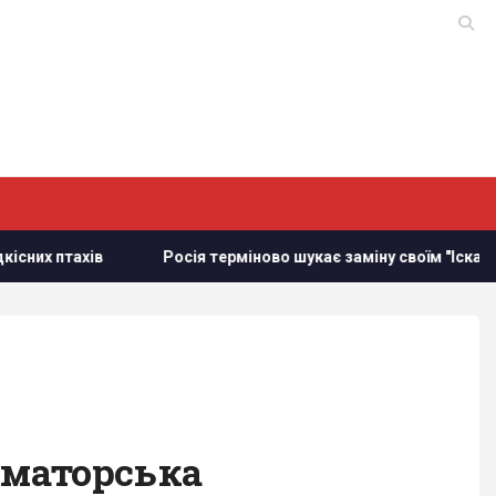
Росія терміново шукає заміну своїм "Іскандерам": експер
раматорська