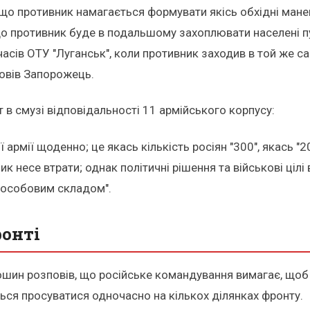
що противник намагається формувати якісь обхідні мане
о противник буде в подальшому захоплювати населені пун
асів ОТУ "Луганськ", коли противник заходив в той же са
зповів Запорожець.
т в смузі відповідальності 11 армійського корпусу:
 армії щоденно; це якась кількість росіян "300", якась "20
 несе втрати; однак політичні рішення та військові цілі 
ь особовим складом".
ронті
ошин розповів, що російське командування вимагає, що
ься просуватися одночасно на кількох ділянках фронту.