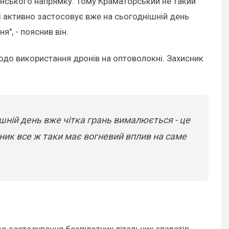
'янського напрямку. Тому Краматорський не такий
і активно застосовує вже на сьогоднішній день
", - пояснив він.
одо використання дронів на оптоволокні. Захисник
шній день вже чітка грань вималюється - це
вник все ж таки має вогневий вплив на саме
.
о застосування безпілотних літальних апаратів