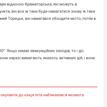
ври відносно Краматорська, які можуть в
кти, він все ж таки буде намагатися знову ж таки
мий Торецьк, він намагався обходити місто, потім в
0". Якщо немає евакуаційних заходів, то і дії,
вони наразі вимагають якихось активних дій, і вони
б
окупанти до кінця літа наблизилися якомога