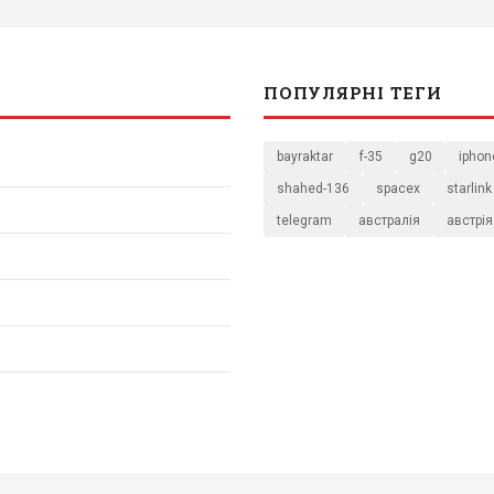
ПОПУЛЯРНІ ТЕГИ
bayraktar
f-35
g20
iphon
shahed-136
spacex
starlink
telegram
австралія
австрія