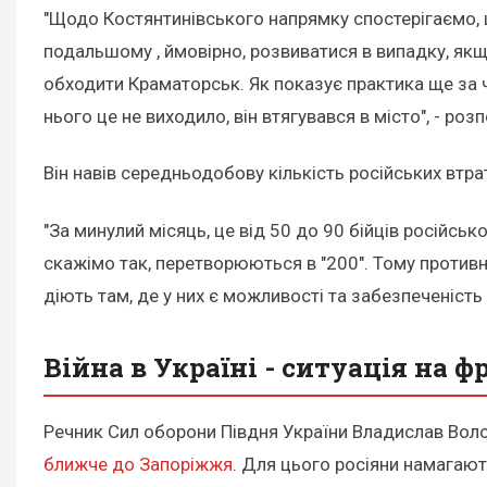
"Щодо Костянтинівського напрямку спостерігаємо, 
подальшому , ймовірно, розвиватися в випадку, якщ
обходити Краматорськ. Як показує практика ще за ч
нього це не виходило, він втягувався в місто", - ро
Він навів середньодобову кількість російських втра
"За минулий місяць, це від 50 до 90 бійців російської
скажімо так, перетворюються в "200". Тому противник
діють там, де у них є можливості та забезпеченіст
Війна в Україні - ситуація на ф
Речник Сил оборони Півдня України Владислав Вол
ближче до Запоріжжя
. Для цього росіяни намагают