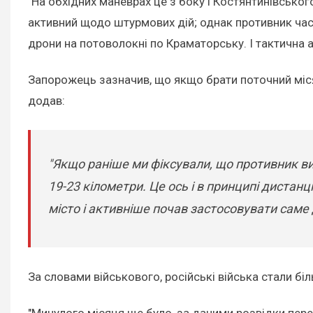
"На обхідних маневрах це з боку і Костянтинівсько
активний щодо штурмових дій; однак противник час
дрони на потоволокні по Краматорську. І тактична а
Запорожець зазначив, що якщо брати поточний міся
додав:
"Якщо раніше ми фіксували, що противник ви
19-23 кілометри. Це ось і в принципі дистан
місто і активніше почав застосовувати саме 
За словами військового, російські війська стали б
"Минулого місяця ще було, за даними розвідки пер