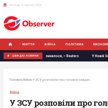
Четвер, 6 серпня 2026
ЖИТТЯ
ВІЙНА
ПОЛІТИКА
ЕКОНОМ
овністю зупинилося, – Reuters
У Новій Зеландії застре
ШВИДКІ НОВИНИ
Головна
›
Війна
›
У ЗСУ розповіли про головне завдання РФ біля...
Війна
У ЗСУ розповіли про го