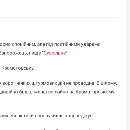
осно спокійним, але під постійними ударами
 Запорожець, пише "
Суспільне
".
о Краматорську.
ворог ніяких штурмових дій не проводив. В цілому,
радиційно більш-менш спокійно на Краматорському
вник все ж таки свої зусилля зосереджує.