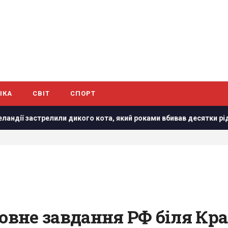
ІКА
СВІТ
СПОРТ
лили дикого кота, який роками вбивав десятки рідкісних птахів
ловне завдання РФ біля К