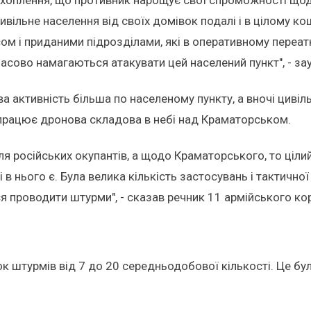
 цивільне населення від своїх домівок подалі і в цілому 
м і приданими підрозділами, які в оперативному переатк
асово намагаються атакувати цей населений пункт", - зау
 активність більша по населеному пункту, а вночі цивіль
 працює дронова складова в небі над Краматорськом.
 російських окупантів, а щодо Краматорського, то цілий 
в нього є. Була велика кількість застосувань і тактичної 
 проводити штурми", - сказав речник 11 армійського ко
к штурмів від 7 до 20 середньодобової кількості. Це бул