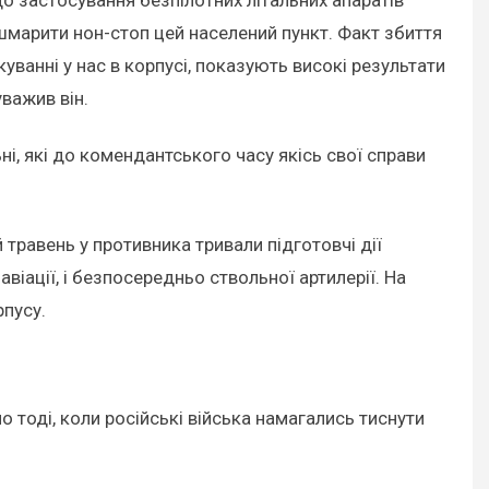
кошмарити нон-стоп цей населений пункт. Факт збиття
уванні у нас в корпусі, показують високі результати
важив він.
ні, які до комендантського часу якісь свої справи
травень у противника тривали підготовчі дії
авіації, і безпосередньо ствольної артилерії. На
рпусу.
о тоді, коли російські війська намагались тиснути