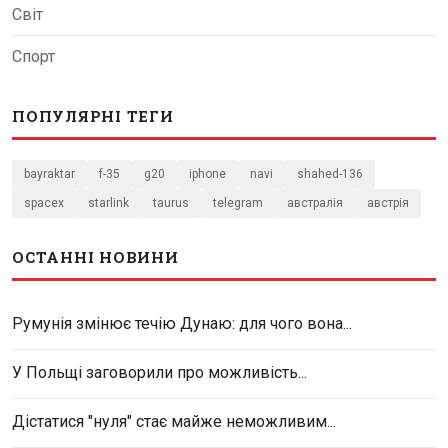
Світ
Спорт
ПОПУЛЯРНІ ТЕГИ
bayraktar
f-35
g20
iphone
navi
shahed-136
spacex
starlink
taurus
telegram
австралія
австрія
ОСТАННІ НОВИНИ
Румунія змінює течію Дунаю: для чого вона...
У Польщі заговорили про можливість...
Дістатися "нуля" стає майже неможливим...