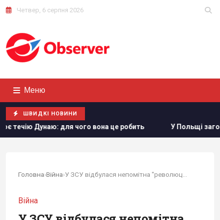
Четвер, 6 серпня 2026
Меню
ШВИДКІ НОВИНИ
аю: для чого вона це робить
У Польщі заговорили про мо
Головна
›
Війна
›
У ЗСУ відбулася непомітна "революція" в...
Війна
У ЗСУ відбулася непомітна