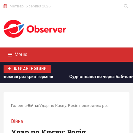
Четвер, 6 серпня 2026
Меню
ШВИДКІ НОВИНИ
ни
Судноплавство через Баб-ель-Мандебську протоку ма
Головна
›
Війна
›
Удар по Києву: Росія пошкодила резиденцію...
Війна
Удар по Києву: Росія