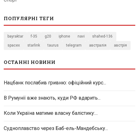
ПОПУЛЯРНІ ТЕГИ
bayraktar
f-35
g20
iphone
navi
shahed-136
spacex
starlink
taurus
telegram
австралія
австрія
ОСТАННІ НОВИНИ
Нацбанк послабив гривню: офіційний курс...
В Румунії вже знають, куди РФ вдарить...
Коли Україна матиме власну балістику:...
Судноплавство через Баб-ель-Мандебську...