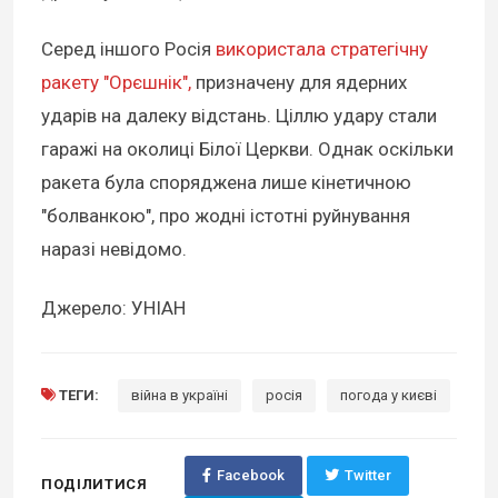
Серед іншого Росія
використала стратегічну
ракету "Орєшнік",
призначену для ядерних
ударів на далеку відстань. Ціллю удару стали
гаражі на околиці Білої Церкви. Однак оскільки
ракета була споряджена лише кінетичною
"болванкою", про жодні істотні руйнування
наразі невідомо.
Джерело: УНІАН
ТЕГИ:
війна в україні
росія
погода у києві
Facebook
Twitter
ПОДІЛИТИСЯ