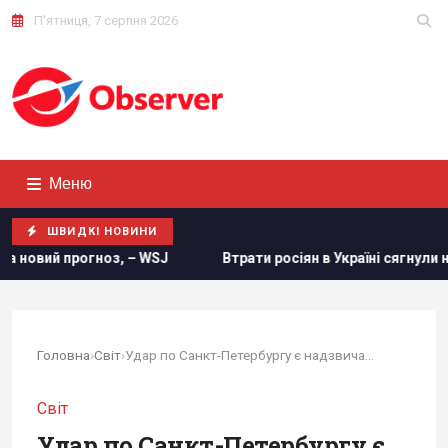
П'ятниця, 7 серпня 2026
Меню
ШВИДКІ НОВИНИ
Втрати росіян в Україні сягнули нової психологічної позначк
Головна
›
Світ
›
Удар по Санкт-Петербургу є надзвичайним...
Світ
Удар по Санкт-Петербургу є