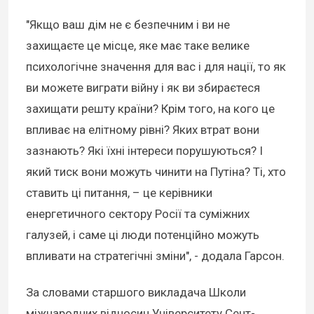
"Якщо ваш дім не є безпечним і ви не
захищаєте це місце, яке має таке велике
психологічне значення для вас і для нації, то як
ви можете виграти війну і як ви збираєтеся
захищати решту країни? Крім того, на кого це
впливає на елітному рівні? Яких втрат вони
зазнають? Які їхні інтереси порушуються? І
який тиск вони можуть чинити на Путіна? Ті, хто
ставить ці питання, – це керівники
енергетичного сектору Росії та суміжних
галузей, і саме ці люди потенційно можуть
впливати на стратегічні зміни", - додала Гарсон.
За словами старшого викладача Школи
міжнародних відносин Університету Сент-