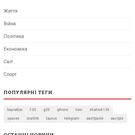
Життя
Війна
Політика
Економіка
Світ
Спорт
ПОПУЛЯРНІ ТЕГИ
bayraktar
f-35
g20
iphone
navi
shahed-136
spacex
starlink
taurus
telegram
австралія
австрія
ОСТАННІ НОВИНИ