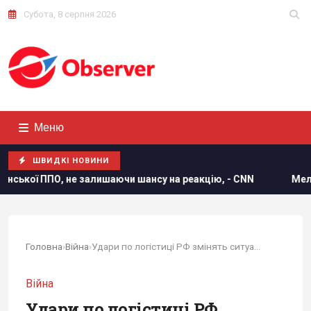
Субота, 8 серпня 2026
Меню
ШВИДКІ НОВИНИ
ишаючи шансу на реакцію, - CNN
Мелоні відреагувала на 
Головна
›
Війна
›
Удари по логістиці РФ змінять ситуацію на...
Війна
Удари по логістиці РФ