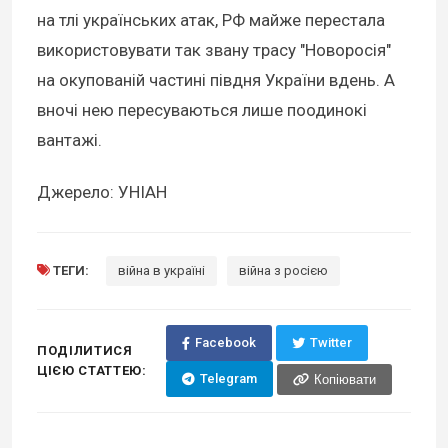
на тлі українських атак, РФ майже перестала
використовувати так звану трасу "Новоросія"
на окупованій частині півдня України вдень. А
вночі нею пересуваються лише поодинокі
вантажі.
Джерело: УНІАН
ТЕГИ:
війна в україні
війна з росією
Facebook
Twitter
ПОДІЛИТИСЯ
ЦІЄЮ СТАТТЕЮ:
Telegram
Копіювати