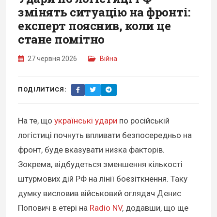
змінять ситуацію на фронті:
експерт пояснив, коли це
стане помітно
27 червня 2026
Війна
ПОДІЛИТИСЯ:
На те, що
українські удари
по російській
логістиці почнуть впливати безпосередньо на
фронт, буде вказувати низка факторів.
Зокрема, відбудеться зменшення кількості
штурмових дій РФ на лінії боєзіткнення. Таку
думку висловив військовий оглядач Денис
Попович в етері на
Radio NV
, додавши, що ще