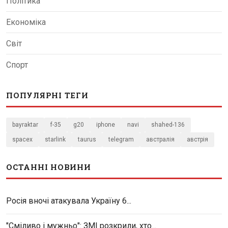
Політика
Економіка
Світ
Спорт
ПОПУЛЯРНІ ТЕГИ
bayraktar
f-35
g20
iphone
navi
shahed-136
spacex
starlink
taurus
telegram
австралія
австрія
ОСТАННІ НОВИНИ
Росія вночі атакувала Україну 6...
"Сміливо і мужньо": ЗМІ розкрили, хто...