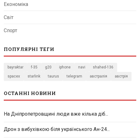
Економіка
Світ
Спорт
ПОПУЛЯРНІ ТЕГИ
bayraktar
f-35
g20
iphone
navi
shahed-136
spacex
starlink
taurus
telegram
австралія
австрія
ОСТАННІ НОВИНИ
На Дніпропетровщині люди вже кілька діб...
Дрон з вибухівкою біля українського Ан-24...