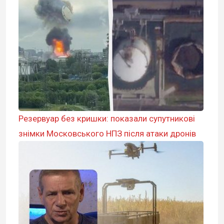
Резервуар без кришки: показали супутникові
знімки Московського НПЗ після атаки дронів