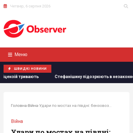
Четвер, 6 серпня 2026
Меню
ШВИДКІ НОВИНИ
 підозрюють в незаконному збагаченні на 13,9 млн грн: в НАБУ
Головна
›
Війна
›
Удари по мостах на півдні: бензовози до Криму...
Війна
Удари по мостах на півдні: