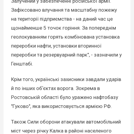
Залучений у забезпеченні російської армії.
Зафіксовано влучання та масштабну пожежу
на території підприємства - на даний час це
щонайменше 5 точок горіння. За попереднім
геолокуванням горять комбінована установка
переробки нафти, установки вторинної
переробки та резервуарний парк", - зазначили у
Генштабі.
Крім того, українські захисники завдали ударів
й по інших обʼєктах ворога. Зокрема в
Ростовській області було уражено нафтобазу
"Гуково", яка використовується армією РФ.
Також Сили оборони атакували автомобільний
міст через річку Калка в районі населеного