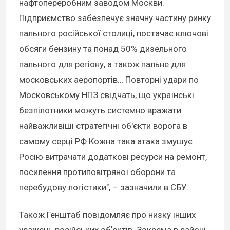
нафтопереробним заводом Москви.
Підприємство забезпечує значну частину ринку
пального російської столиці, постачає ключові
обсяги бензину та понад 50% дизельного
пального для регіону, а також пальне для
московських аеропортів… Повторні удари по
Московському НПЗ свідчать, що українські
безпілотники можуть системно вражати
найважливіші стратегічні об'єкти ворога в
самому серці РФ Кожна така атака змушує
Росію витрачати додаткові ресурси на ремонт,
посилення протиповітряної оборони та
перебудову логістики", – зазначили в СБУ.
Також Генштаб повідомляє про низку інших
уражень російських обʼєктів. Зокрема в районі