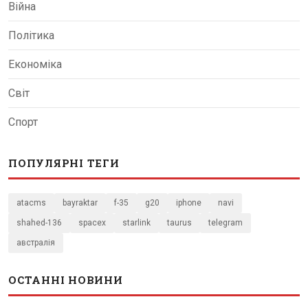
Війна
Політика
Економіка
Світ
Спорт
ПОПУЛЯРНІ ТЕГИ
atacms
bayraktar
f-35
g20
iphone
navi
shahed-136
spacex
starlink
taurus
telegram
австралія
ОСТАННІ НОВИНИ