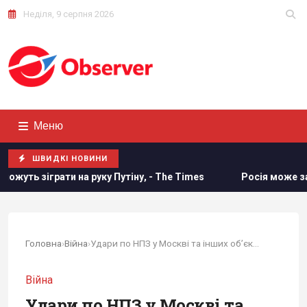
Неділя, 9 серпня 2026
Меню
ШВИДКІ НОВИНИ
руку Путіну, - The Times
Росія може застосувати ядерну з
Головна
›
Війна
›
Удари по НПЗ у Москві та інших обʼєктах...
Війна
Удари по НПЗ у Москві та